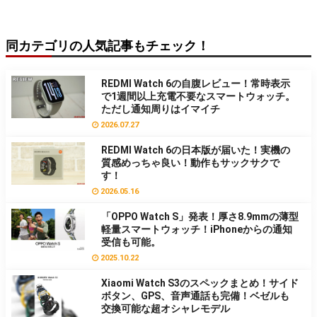
同カテゴリの人気記事もチェック！
REDMI Watch 6の自腹レビュー！常時表示
で1週間以上充電不要なスマートウォッチ。
ただし通知周りはイマイチ
2026.07.27
REDMI Watch 6の日本版が届いた！実機の
質感めっちゃ良い！動作もサックサクで
す！
2026.05.16
「OPPO Watch S」発表！厚さ8.9mmの薄型
軽量スマートウォッチ！iPhoneからの通知
受信も可能。
2025.10.22
Xiaomi Watch S3のスペックまとめ！サイド
ボタン、GPS、音声通話も完備！ベゼルも
交換可能な超オシャレモデル