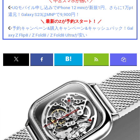
＼ 中古スマホが熱い ／
☪️
UQモバイル申し込みでiPhone 12 miniが新規1円、さらに1万pt
還元！Galaxy S23はMNPで9,900円！
＼ 最新のZが予約スタート！ ／
☪️
予約キャンペーン&購入キャンペーン&キャッシュバック！Gal
axy Z Flip8 / Z Fold8 / Z Fold8 Ultraが安い