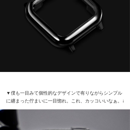
▼僕も一目みて個性的なデザインで有りながらシンプル
に纏まった佇まいに一目惚れ。これ、カッコいいなぁ。↓