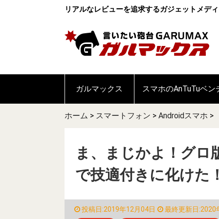
リアルなレビューを追求するガジェットメディ
ガルマックス
スマホのAnTuTuベ
ホーム
>
スマートフォン
>
Androidスマホ
>
ま、まじかよ！グロ版のXi
で技適付きに化けた
投稿日:2019年12月04日
最終更新日:2020