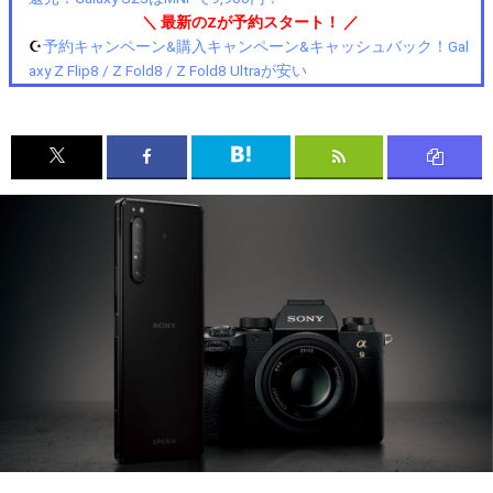
＼ 最新のZが予約スタート！ ／
☪️
予約キャンペーン&購入キャンペーン&キャッシュバック！Gal
axy Z Flip8 / Z Fold8 / Z Fold8 Ultraが安い