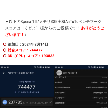
▼以下のXperia 1 Ⅱ/メモリ8GB実機AnTuTuベンチマーク
］様からのご投稿です！
スコアは［くどよ
ありがとうご
↓
ざいます！
追加日：2024年2月14日
総合スコア：744477
3D（GPU）スコア：193833