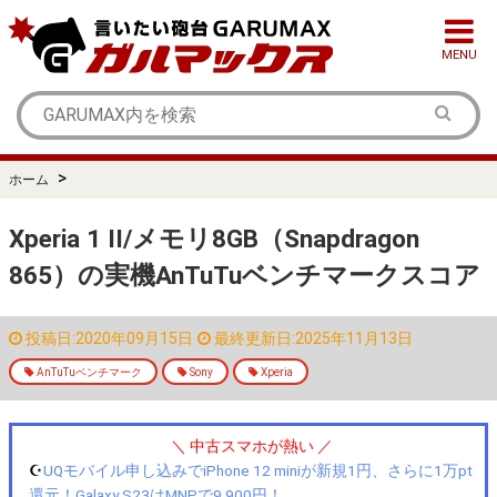
MENU
>
ホーム
Xperia 1 II/メモリ8GB（Snapdragon
865）の実機AnTuTuベンチマークスコア
投稿日:2020年09月15日
最終更新日:2025年11月13日
AnTuTuベンチマーク
Sony
Xperia
＼ 中古スマホが熱い ／
☪️
UQモバイル申し込みでiPhone 12 miniが新規1円、さらに1万pt
還元！Galaxy S23はMNPで9,900円！