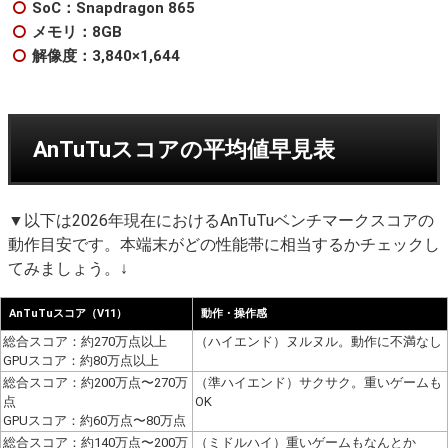
SoC：Snapdragon 865
メモリ：8GB
解像度：3,840×1,644
AnTuTuスコアの平均値早見表
▼以下は2026年現在におけるAnTuTuベンチマークスコアの
動作目安です。本端末がどの性能帯に相当するかチェックし
てみましょう。↓
AnTuTuスコア（V11）
動作・操作感
総合スコア：約270万点以上
（ハイエンド）ヌルヌル。動作に不満なし
GPUスコア：約80万点以上
総合スコア：約200万点〜270万
（準ハイエンド）サクサク。重いゲームも
点
OK
GPUスコア：約60万点〜80万点
総合スコア：約140万点〜200万
（ミドルハイ）重いゲームもなんとか