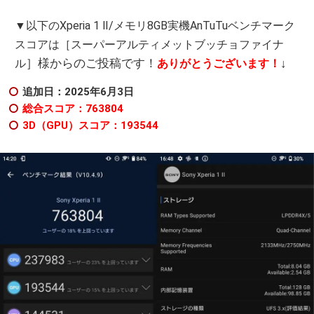
▼以下のXperia 1 Ⅱ/メモリ8GB実機AnTuTuベンチマーク
スコアは［スーパーアルティメットブッチョファイナ
］様からのご投稿です！
↓
ル
ありがとうございます！
追加日：2025年6月3日
総合スコア：763804
3D（GPU）スコア：193544