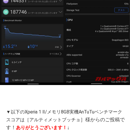
▼以下のXperia 1 Ⅱ/メモリ8GB実機AnTuTuベンチマーク
］様からのご投稿で
スコアは［アルティメットブッチョ
す！
↓
ありがとうございます！