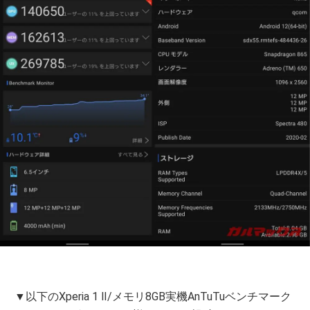
▼以下のXperia 1 Ⅱ/メモリ8GB実機AnTuTuベンチマーク