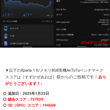
▼以下のXperia 1 Ⅱ/メモリ8GB実機AnTuTuベンチマーク
］様からのご投稿です！
スコアは［すずかぜあおば
あり
↓
がとうございます！
追加日：2025年1月22日
総合スコア：737929
3D（GPU）スコア：194569