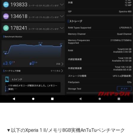
▼以下のXperia 1 Ⅱ/メモリ8GB実機AnTuTuベンチマーク