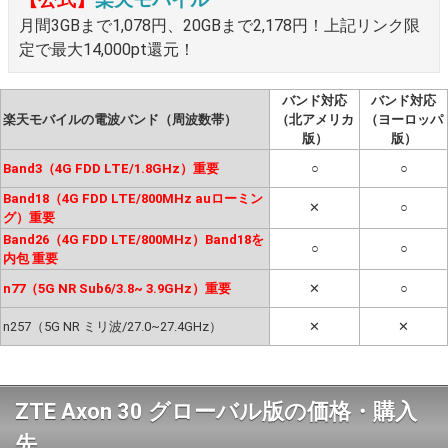
月間3GBまで1,078円、20GBまで2,178円！上記リンク限
定で最大14,000pt還元！
バンド対応
バンド対応
楽天モバイルの電波バンド（周波数帯）
（北アメリカ
（ヨーロッパ
版）
版）
Band3（4G FDD LTE/1.8GHz）重要
○
○
Band18（4G FDD LTE/800MHz auローミン
✕
○
グ）重要
Band26（4G FDD LTE/800MHz）Band18を
○
○
内包 重要
n77（5G NR Sub6/3.8~ 3.9GHz）重要
✕
○
n257（5G NR ミリ波/27.0~27.4GHz）
✕
✕
ZTE Axon 30 グローバル版の価格・購入
先