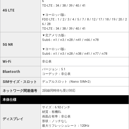
6
TD-LTE：34 / 38 / 39 / 40 / 41
4G LTE
▼ヨーロッパ版↓
FDD LTE：1 / 2 / 3 / 4 / 5 / 7 / 8 / 12 / 17 / 18 / 19 / 20 / 2
6 / 28
TD-LTE：34 / 38 / 39 / 40 / 41
▼北アメリカ版↓
Sub6：n1 / n3 / n28 / n41 / n66 / n78
5G NR
▼ヨーロッパ版↓
Sub6：n1 / n3 / n28 / n38 / n41 / n77 / n78
Wi-Fi
非公表
バージョン：5.1
Bluetooth
コーデック：非公表
SIMサイズ・スロット
デュアルスロット（Nano SIM×2）
ネットワーク関連備考
2回線同時待ち受け対応
本体仕様
サイズ：6.92インチ
材質：有機EL
画面占有率：非公表
ディスプレイ
形状：ノッチなし
最大リフレッシュレート：120Hz