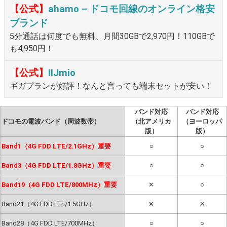
【公式】
ahamo – ドコモ回線のオンライン格安
ブランド
5分通話は何度でも無料、月間30GBで2,970円！110GBで
も4,950円！
【公式】
IIJmio
ギガプランが好評！なんと言っても端末セットが安い！
バンド対応
バンド対応
ドコモの電波バンド（周波数帯）
（北アメリカ
（ヨーロッパ
版）
版）
Band1（4G FDD LTE/2.1GHz）重要
○
○
Band3（4G FDD LTE/1.8GHz）重要
○
○
Band19（4G FDD LTE/800MHz）重要
✕
○
Band21（4G FDD LTE/1.5GHz）
✕
✕
Band28（4G FDD LTE/700MHz）
○
○