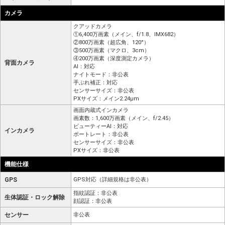
カメラ
クアッドカメラ
①6,400万画素（メイン、f/1.8、IMX682）
②800万画素（超広角、120°）
③500万画素（マクロ、3cm）
④200万画素（深度測定カメラ）
背面カメラ
AI：対応
ナイトモード：非公表
手ぶれ補正：対応
センサーサイズ：非公表
PXサイズ：メイン2.24μm
画面内蔵式インカメラ
画素数：1,600万画素（メイン、f/2.45）
ビューティーAI：対応
インカメラ
ポートレート：非公表
センサーサイズ：非公表
PXサイズ：非公表
機能仕様
GPS
GPS対応（詳細規格は非公表）
指紋認証：非公表
生体認証・ロック解除
顔認証：非公表
センサー
非公表