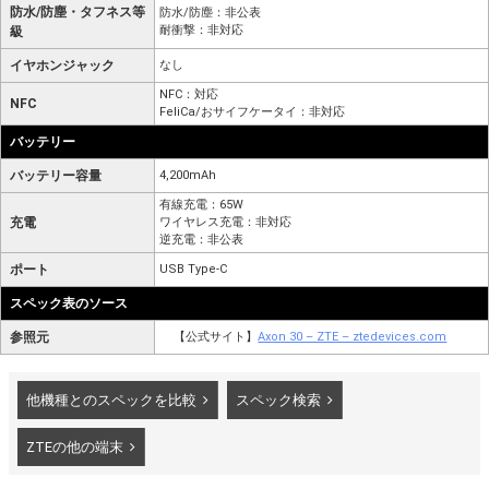
防水/防塵・タフネス等
防水/防塵：非公表
耐衝撃：非対応
級
イヤホンジャック
なし
NFC：対応
NFC
FeliCa/おサイフケータイ：非対応
バッテリー
バッテリー容量
4,200mAh
有線充電：65W
充電
ワイヤレス充電：非対応
逆充電：非公表
ポート
USB Type-C
スペック表のソース
参照元
【公式サイト】
Axon 30 – ZTE – ztedevices.com
他機種とのスペックを比較
スペック検索
ZTEの他の端末