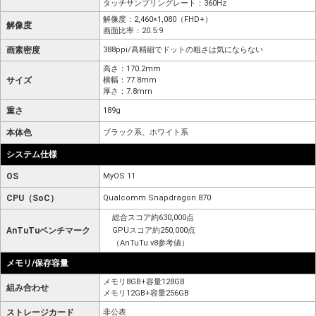
タッチサンプリングレート：360Hz
解像度：2,460×1,080（FHD+）
解像度
画面比率：20.5:9
画素密度
388ppi/高精細でドットの粗さは気にならない
高さ：170.2mm
サイズ
横幅：77.8mm
厚さ：7.8mm
重さ
189g
本体色
ブラック系、ホワイト系
システム仕様
OS
MyOS 11
CPU（SoC）
Qualcomm Snapdragon 870
総合スコア約630,000点
AnTuTuベンチマーク
GPUスコア約250,000点
（AnTuTu v8参考値）
メモリ/保存容量
メモリ8GB+容量128GB
組み合わせ
メモリ12GB+容量256GB
ストレージカード
非公表