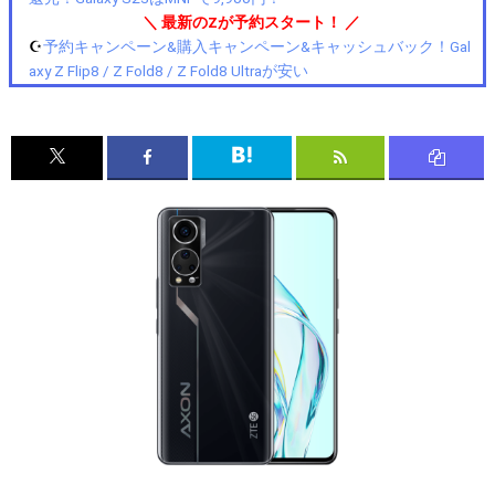
＼ 最新のZが予約スタート！ ／
☪️
予約キャンペーン&購入キャンペーン&キャッシュバック！Gal
axy Z Flip8 / Z Fold8 / Z Fold8 Ultraが安い