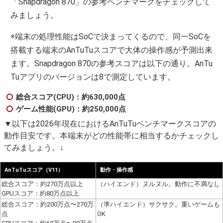
「Snapdragon 870」の参考ベンチマークをチェックして
みましょう。
※端末の処理性能はSoCで決まってくるので、同一SoCを
搭載する端末のAnTuTuスコアで大体の操作感が予測出来
ます。Snapdragon 870の参考スコアは以下の通り。AnTu
Tuアプリのバージョンは8で測定しています。
総合スコア(CPU)：約630,000点
ゲーム性能(GPU)：約250,000点
▼以下は2026年現在におけるAnTuTuベンチマークスコアの
動作目安です。本端末がどの性能帯に相当するかチェックし
てみましょう。↓
AnTuTuスコア（V11）
動作・操作感
総合スコア：約270万点以上
（ハイエンド）ヌルヌル。動作に不満なし
GPUスコア：約80万点以上
総合スコア：約200万点〜270万
（準ハイエンド）サクサク。重いゲームも
点
OK