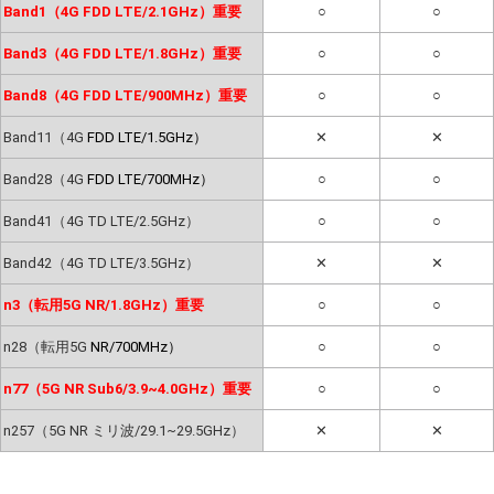
Band1（4G FDD LTE/2.1GHz）重要
○
○
Band3（4G FDD LTE/1.8GHz）重要
○
○
Band8（4G FDD LTE/900MHz）重要
○
○
Band11（4G
FDD LTE/1.5GHz）
✕
✕
Band28（4G
FDD LTE/700MHz）
○
○
Band41（4G TD LTE/2.5GHz）
○
○
Band42（4G TD LTE/3.5GHz）
✕
✕
n3（転用5G NR/1.8GHz）重要
○
○
n28（転用5G
NR/700MHz）
○
○
n77（5G NR Sub6/3.9~4.0GHz）重要
○
○
n257（5G NR ミリ波/29.1~29.5GHz）
✕
✕