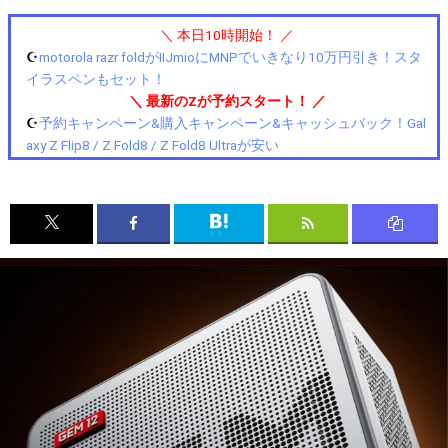
＼ 本日10時開始！ ／
☪️
motorola razr foldがIIJmioにMNPでいきなり10万円引き！スタ
イラスペンもセット！
＼ 最新のZが予約スタート！ ／
☪️
予約キャンペーン&購入キャンペーン&キャッシュバック！Gal
axy Z Flip8 / Z Fold8 / Z Fold8 Ultraが安い