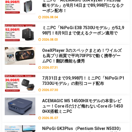
ミニPC「ACEMAGIC S3A Ryzen 7 H255搭
載モデル」が8月14日まで89,998円になるク
ーポン配布！
2026.08.04
ミニPC「NiPoGi E3B 7530Uモデル」が52,9
98円！8月9日まで使えるクーポン適用で
2026.08.03
OneXPlayer 3のスペックまとめ！ワイルズ
も高プリ画質で平均70FPSで動く携帯ゲー
ムPC！翻訳機能も優秀
2026.07.31
7月31日まで39,998円！ミニPC「NiPoGi P1
7330Uモデル」の割引コード配布
2026.07.30
ACEMAGIC M5 14500HXモデルの本音レビ
ュー！Core i5だけど侮れないCore i5-1450
0HX搭載ミニPC
2026.05.07
NiPoGi GK3Plus（Pentium Silver N5030）