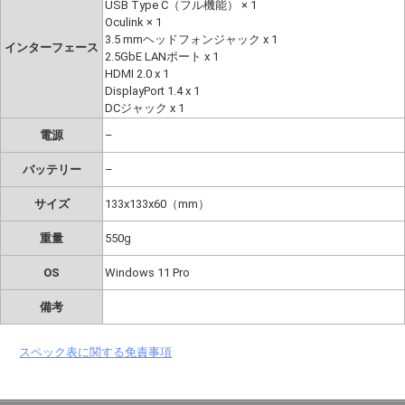
USB Type C（フル機能） × 1
Oculink × 1
3.5 mmヘッドフォンジャック x 1
インターフェース
2.5GbE LANポート x 1
HDMI 2.0 x 1
DisplayPort 1.4 x 1
DCジャック x 1
電源
–
バッテリー
–
サイズ
133x133x60（mm）
重量
‎550g
OS
Windows 11 Pro
備考
スペック表に関する免責事項