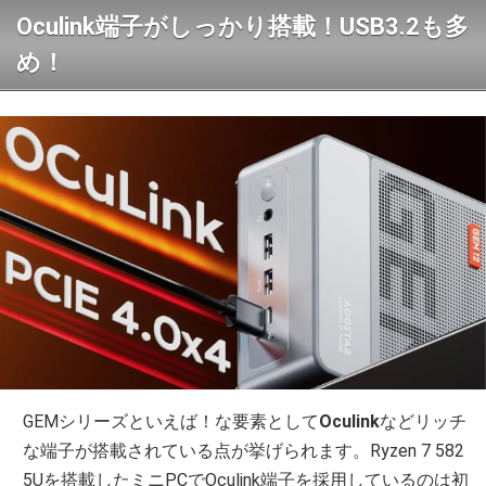
Oculink端子がしっかり搭載！USB3.2も多
め！
GEMシリーズといえば！な要素として
Oculink
などリッチ
な端子が搭載されている点が挙げられます。Ryzen 7 582
5Uを搭載したミニPCでOculink端子を採用しているのは初