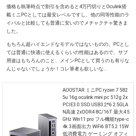
価格も執筆時点で割引を含めると4万円切りとOculink搭
載ミニPCとしては最安レベルですし、他の同等性能のラ
イバルと比較しても普通に安いのでメチャクチャ驚きま
した。
もちろん超ハイエンドなモデルではないものの、PCとし
ては普通に快適に使えるくらいの性能はあるので、サブ
用途はもちろんのこと、メインPCとして買うのも有りな
んじゃないでしょうか！コレ筆者も欲しいな…
AOOSTAR ミニPC ryzen 7 582
5u 16g oculink mini pc 512g 2x
PCIE3.0 SSD USB3.2*6 2.5GLA
N高速 2xDDR4 8C/16T 最大4.5
GHz Win11 pro フル機能type-c
4k 3画面出力 WiFi6 BT5.2 15W
低消費電力 ゲーミング オフィ