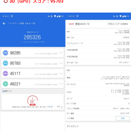
3D（GPU）スコア：95703