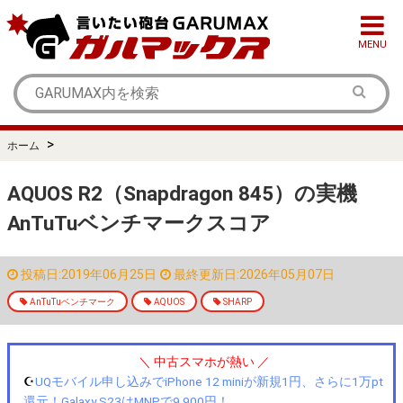
MENU
>
ホーム
AQUOS R2（Snapdragon 845）の実機
AnTuTuベンチマークスコア
投稿日:2019年06月25日
最終更新日:2026年05月07日
AnTuTuベンチマーク
AQUOS
SHARP
＼ 中古スマホが熱い ／
☪️
UQモバイル申し込みでiPhone 12 miniが新規1円、さらに1万pt
還元！Galaxy S23はMNPで9,900円！