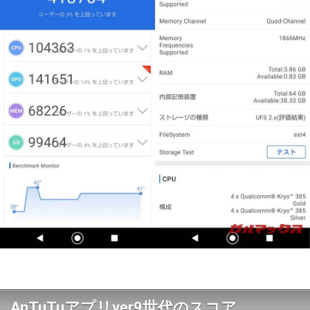
AnTuTuアプリver9世代のスコア