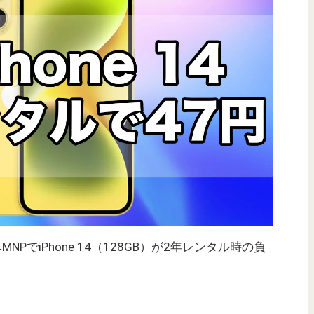
auへMNPでiPhone 14（128GB）が2年レンタル時の負
。