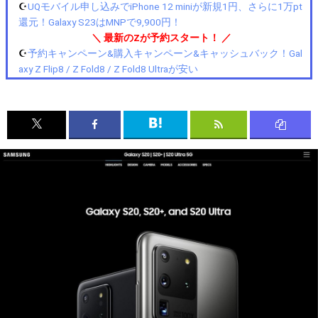
☪️
UQモバイル申し込みでiPhone 12 miniが新規1円、さらに1万pt
還元！Galaxy S23はMNPで9,900円！
＼ 最新のZが予約スタート！ ／
☪️
予約キャンペーン&購入キャンペーン&キャッシュバック！Gal
axy Z Flip8 / Z Fold8 / Z Fold8 Ultraが安い