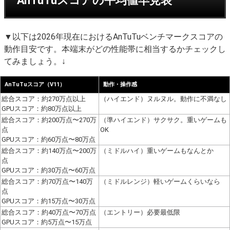
AnTuTuスコアの平均値早見表
▼以下は2026年現在におけるAnTuTuベンチマークスコアの
動作目安です。本端末がどの性能帯に相当するかチェックし
てみましょう。↓
AnTuTuスコア（V11）
動作・操作感
総合スコア：約270万点以上
（ハイエンド）ヌルヌル。動作に不満なし
GPUスコア：約80万点以上
総合スコア：約200万点〜270万
（準ハイエンド）サクサク。重いゲームも
点
OK
GPUスコア：約60万点〜80万点
総合スコア：約140万点〜200万
（ミドルハイ）重いゲームもなんとか
点
GPUスコア：約30万点〜60万点
総合スコア：約70万点〜140万
（ミドルレンジ）軽いゲームくらいなら
点
GPUスコア：約15万点〜30万点
総合スコア：約40万点〜70万点
（エントリー）必要最低限
GPUスコア：約5万点〜15万点