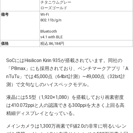
チタニウムグレー
ローズゴールド
備考
Wi-Fi
802.11b/g/n
Bluetooth
v4.1 with BLE
価格
税込:86,184円
SoCにはHisilicon Kirin 935が搭載されています。同社の
「P8max」にも採用されており、ベンチマークアプリ「A
nTuTu」では45,000点（64bit計測）~49,000点（32bit計
測）で文句なしのハイスペックモデル。
液晶には5.5型（1,920×1,080）を搭載しており画素密度
は410.072ppiと人の認識できる300ppiを大きく上回る高
精細ディスプレイとなっている。
メインカメラは1,300万画素でF値2.0の非常に明るいレン