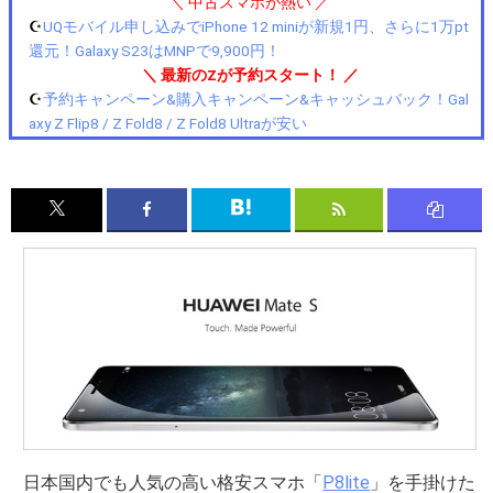
＼ 中古スマホが熱い ／
☪️
UQモバイル申し込みでiPhone 12 miniが新規1円、さらに1万pt
還元！Galaxy S23はMNPで9,900円！
＼ 最新のZが予約スタート！ ／
☪️
予約キャンペーン&購入キャンペーン&キャッシュバック！Gal
axy Z Flip8 / Z Fold8 / Z Fold8 Ultraが安い
日本国内でも人気の高い格安スマホ「
P8lite
」を手掛けた