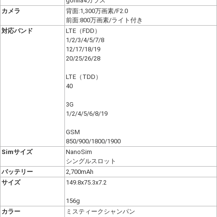
gorilla4ガラス
カメラ
背面:1,300万画素/F2.0
前面:800万画素/ライト付き
対応バンド
LTE（FDD）
1/2/3/4/5/7/8
12/17/18/19
20/25/26/28
LTE（TDD）
40
3G
1/2/4/5/6/8/19
GSM
850/900/1800/1900
Simサイズ
NanoSim
シングルスロット
バッテリー
2,700mAh
サイズ
149.8x75.3x7.2
156g
カラー
ミスティークシャンパン