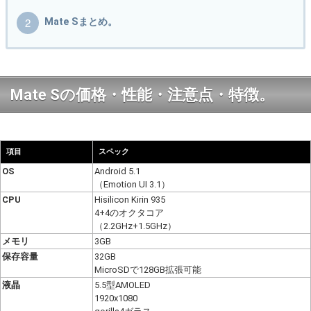
Mate Sまとめ。
Mate Sの価格・性能・注意点・特徴。
項目
スペック
OS
Android 5.1
（Emotion UI 3.1）
CPU
Hisilicon Kirin 935
4+4のオクタコア
（2.2GHz+1.5GHz）
メモリ
3GB
保存容量
32GB
MicroSDで128GB拡張可能
液晶
5.5型AMOLED
1920x1080