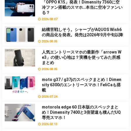
「OPPO K15」発表！Dimensity 7360に空
冷ファン搭載のスマホ…本当に空冷ファンい
る？
2026.08.07
結構苦戦しそう。シャープがAQUOS Wish6
の商品化を発表。発売は2026年9月中旬以降
2026.08.05
人気エントリースマホの最新作「arrows W
e3」の使い心地は？実機を使ってみた所感
まとめ
2026.08.05
moto g37 / g37jのスペックまとめ！Dimen
sity 6300のエントリースマホ！FeliCaも搭
載
2026.07.24
motorola edge 60 日本版のスペックまと
め！Dimensity 7400と3倍望遠も積んだUQ
専売スマホ！
2026.02.13