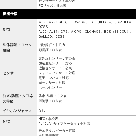
センサーサイズ：非公表
PXサイズ：非公表
機能仕様
W09・W29：GPS、GLONASS、BDS（BEIDOU）、GALILEO、
QZSS
GPS
AL09・AL19：GPS、A-GPS、GLONASS、BDS（BEIDOU）、
GALILEO、QZSS
生体認証・ロック
指紋認証：非公表
顔認証：非公表
解除
赤外線センサー：非公表
加速度センサー：対応
近接センサー：非公表
センサー
ジャイロセンサー：対応
電子コンパス：対応
光センサー：対応
ホールセンサー
防水/防塵・タフネ
防水/防塵：非公表
耐衝撃：非公表
ス等級
イヤホンジャック
なし
NFC：非公表
NFC
FeliCa/おサイフケータイ：非対応
デュアルスピーカー搭載
冷却機構搭載