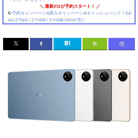
＼ 最新のZが予約スタート！ ／
☪️
予約キャンペーン&購入キャンペーン&キャッシュバック！Gal
axy Z Flip8 / Z Fold8 / Z Fold8 Ultraが安い