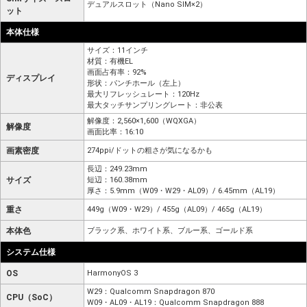
デュアルスロット（Nano SIM×2）
ット
本体仕様
サイズ：11インチ
材質：有機EL
画面占有率：92%
ディスプレイ
形状：パンチホール（左上）
最大リフレッシュレート：120Hz
最大タッチサンプリングレート：非公表
解像度：2,560×1,600（WQXGA）
解像度
画面比率：16:10
画素密度
274ppi/ドットの粗さが気になるかも
長辺：249.23mm
サイズ
短辺：160.38mm
厚さ：5.9mm（W09・W29・AL09）/ 6.45mm（AL19）
重さ
449g（W09・W29）/ 455g（AL09）/ 465g（AL19）
本体色
ブラック系、ホワイト系、ブルー系、ゴールド系
システム仕様
OS
HarmonyOS 3
W29：Qualcomm Snapdragon 870
CPU（SoC）
W09・AL09・AL19：Qualcomm Snapdragon 888