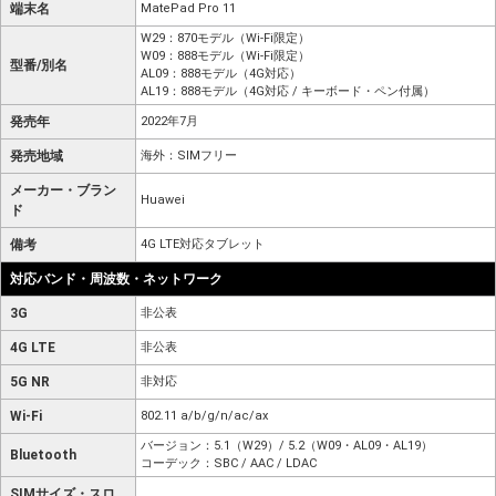
端末名
MatePad Pro 11
W29：870モデル（Wi-Fi限定）
W09：888モデル（Wi-Fi限定）
型番/別名
AL09：888モデル（4G対応）
AL19：888モデル（4G対応 / キーボード・ペン付属）
発売年
2022年7月
発売地域
海外：SIMフリー
メーカー・ブラン
Huawei
ド
備考
4G LTE対応タブレット
対応バンド・周波数・ネットワーク
3G
非公表
4G LTE
非公表
5G NR
非対応
Wi-Fi
802.11 a/b/g/n/ac/ax
バージョン：5.1（W29）/ 5.2（W09・AL09・AL19）
Bluetooth
コーデック：SBC / AAC / LDAC
SIMサイズ・スロ