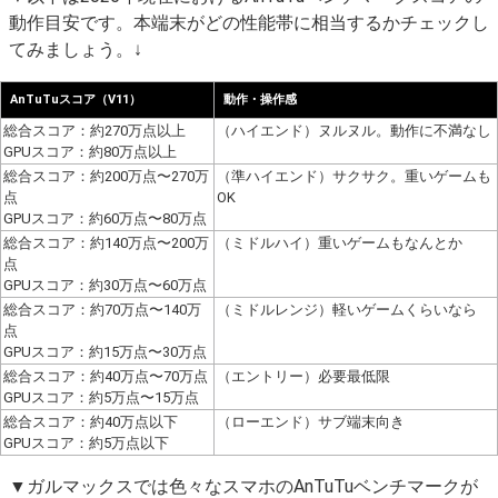
動作目安です。本端末がどの性能帯に相当するかチェックし
てみましょう。↓
AnTuTuスコア（V11）
動作・操作感
総合スコア：約270万点以上
（ハイエンド）ヌルヌル。動作に不満なし
GPUスコア：約80万点以上
総合スコア：約200万点〜270万
（準ハイエンド）サクサク。重いゲームも
点
OK
GPUスコア：約60万点〜80万点
総合スコア：約140万点〜200万
（ミドルハイ）重いゲームもなんとか
点
GPUスコア：約30万点〜60万点
総合スコア：約70万点〜140万
（ミドルレンジ）軽いゲームくらいなら
点
GPUスコア：約15万点〜30万点
総合スコア：約40万点〜70万点
（エントリー）必要最低限
GPUスコア：約5万点〜15万点
総合スコア：約40万点以下
（ローエンド）サブ端末向き
GPUスコア：約5万点以下
▼ガルマックスでは色々なスマホのAnTuTuベンチマークが