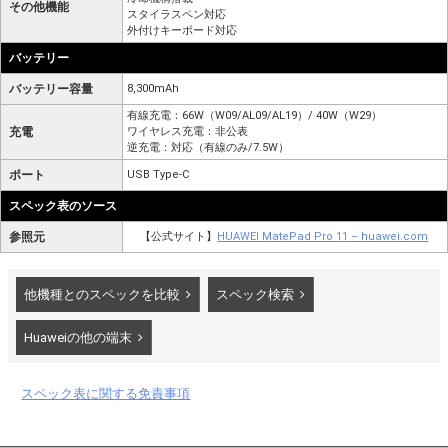
その他機能
スタイラスペン対応
外付けキーボード対応
バッテリー
バッテリー容量
8,300mAh
有線充電：66W（W09/AL09/AL19）/ 40W（W29）
充電
ワイヤレス充電：非公表
逆充電：対応（有線のみ/7.5W）
ポート
USB Type-C
スペック表のソース
参照元
【公式サイト】
HUAWEI MatePad Pro 11 – huawei.com
他機種とのスペックを比較
スペック検索
Huaweiの他の端末
スペック表に関する免責事項