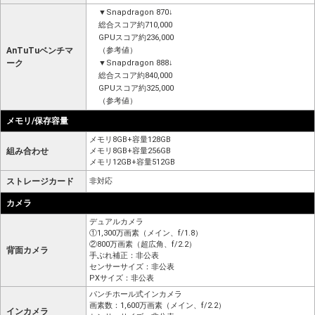
▼Snapdragon 870↓
総合スコア約710,000
GPUスコア約236,000
AnTuTuベンチマ
（参考値）
ーク
▼Snapdragon 888↓
総合スコア約840,000
GPUスコア約325,000
（参考値）
メモリ/保存容量
メモリ8GB+容量128GB
組み合わせ
メモリ8GB+容量256GB
メモリ12GB+容量512GB
ストレージカード
非対応
カメラ
デュアルカメラ
①1,300万画素（メイン、f/1.8）
②800万画素（超広角、f/2.2）
背面カメラ
手ぶれ補正：非公表
センサーサイズ：非公表
PXサイズ：非公表
パンチホール式インカメラ
画素数：1,600万画素（メイン、f/2.2）
インカメラ