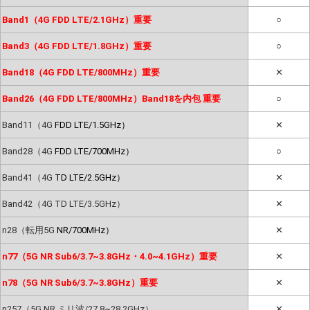
Band1（4G FDD LTE/2.1GHz）重要
○
Band3（4G FDD LTE/1.8GHz）重要
○
Band18（4G FDD LTE/800MHz）重要
✕
Band26（4G FDD LTE/800MHz）Band18を内包 重要
○
Band11（4G
FDD LTE/1.5GHz）
✕
Band28（4G
FDD LTE/700MHz）
○
Band41（4G
TD LTE/2.5GHz）
✕
Band42（4G TD LTE/3.5GHz）
✕
n28（転用5G
NR/700MHz）
✕
n77（5G NR Sub6/3.7~3.8GHz・4.0~4.1GHz）重要
✕
n78（5G NR Sub6/3.7~3.8GHz）重要
✕
n257（5G NR ミリ波/27.8~28.2GHz）
✕