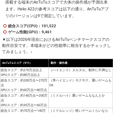
搭載する端末のAnTuTuスコアで大体の操作感が予測出来
ます。Helio A22の参考スコアは以下の通り。AnTuTuアプ
リのバージョンは9で測定しています。
総合スコア(CPU)：101,522
ゲーム性能(GPU)：9,461
▼以下は2026年現在におけるAnTuTuベンチマークスコアの
動作目安です。本端末がどの性能帯に相当するかチェックし
てみましょう。↓
AnTuTuスコア（V11）
動作・操作感
総合スコア：約270万点以上
（ハイエンド）ヌルヌル。動作に不満なし
GPUスコア：約80万点以上
総合スコア：約200万点〜270万
（準ハイエンド）サクサク。重いゲームも
点
OK
GPUスコア：約60万点〜80万点
総合スコア：約140万点〜200万
（ミドルハイ）重いゲームもなんとか
点
GPUスコア：約30万点〜60万点
総合スコア：約70万点〜140万
（ミドルレンジ）軽いゲームくらいなら