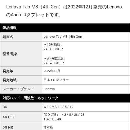
Lenovo Tab M8（4th Gen）は2022年12月発売のLenovo
のAndroidタブレットです。
製品情報
端末名
Lenovo Tab M8（4th Gen）
▼4G対応版↓
ZABX0030JP
型番/別名
▼Wi-Fi限定版↓
ZABW0031JP
発売年
2022年12月
発売地域
日本：SIMフリー
メーカー・ブランド
Lenovo
対応バンド・周波数・ネットワーク
3G
W-CDMA：1 / 8 / 19
FDD LTE：1 / 3 / 8 / 26 / 28
4G LTE
TD-LTE：40
5G NR
非対応