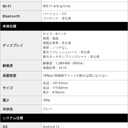
Wi-Fi
802.11 a/b/g/n/ac
バージョン：5.0
Bluetooth
コーデック：非公表
本体仕様
サイズ：8インチ
材質：液晶
画面占有率：非公表
ディスプレイ
形状：ノッチなし
最大リフレッシュレート：非公表
最大タッチサンプリングレート：非公表
解像度：1,280×800（WXGA）
解像度
画面比率：16:10
画素密度
189ppi/高精細でドットの粗さは気にならない
長辺：197.97mm
サイズ
短辺：119.82mm
厚さ：8.95mm
重さ
320g
本体色
グレー
システム仕様
OS
Android 12