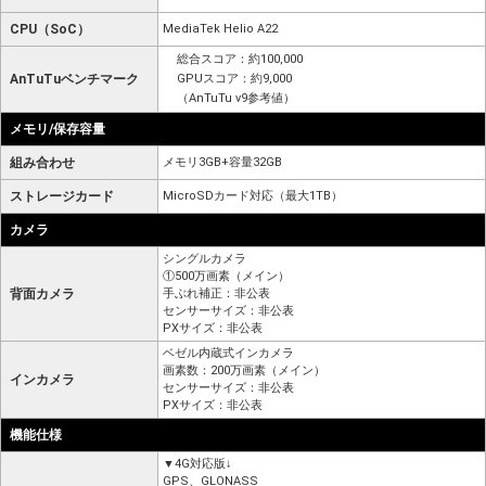
CPU（SoC）
MediaTek Helio A22
総合スコア：約100,000
AnTuTuベンチマーク
GPUスコア：約9,000
（AnTuTu v9参考値）
メモリ/保存容量
組み合わせ
メモリ3GB+容量32GB
ストレージカード
MicroSDカード対応（最大1TB）
カメラ
シングルカメラ
①500万画素（メイン）
背面カメラ
手ぶれ補正：非公表
センサーサイズ：非公表
PXサイズ：非公表
ベゼル内蔵式インカメラ
画素数：200万画素（メイン）
インカメラ
センサーサイズ：非公表
PXサイズ：非公表
機能仕様
▼4G対応版↓
GPS、GLONASS