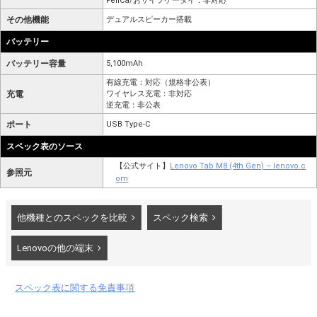
FeliCa/おサイフケータイ：非対応
その他機能
デュアルスピーカー搭載
バッテリー
バッテリー容量
5,100mAh
有線充電：対応（規格非公表）
充電
ワイヤレス充電：非対応
逆充電：非公表
ポート
USB Type-C
スペック表のソース
【公式サイト】
Lenovo Tab M8 (4th Gen) – lenovo.c
参照元
om
他機種とのスペックを比較
スペック検索
Lenovoの他の端末
スペック表に関する免責事項