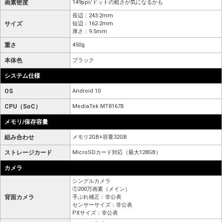
画素密度
149ppi/ドットの粗さが気になるかも
長辺：243.2mm
サイズ
短辺：162.2mm
厚さ：9.5mm
重さ
450g
本体色
ブラック
システム仕様
OS
Android 10
CPU（SoC）
MediaTek MT8167B
メモリ/保存容量
組み合わせ
メモリ2GB+容量32GB
ストレージカード
MicroSDカード対応（最大128GB）
カメラ
シングルカメラ
①200万画素（メイン）
背面カメラ
手ぶれ補正：非公表
センサーサイズ：非公表
PXサイズ：非公表