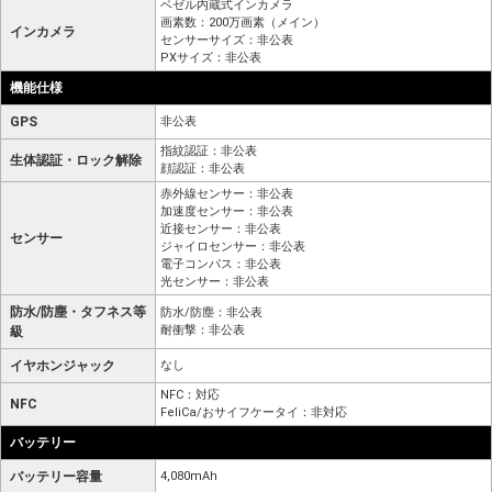
ベゼル内蔵式インカメラ
画素数：200万画素（メイン）
インカメラ
センサーサイズ：非公表
PXサイズ：非公表
機能仕様
GPS
非公表
指紋認証：非公表
生体認証・ロック解除
顔認証：非公表
赤外線センサー：非公表
加速度センサー：非公表
近接センサー：非公表
センサー
ジャイロセンサー：非公表
電子コンパス：非公表
光センサー：非公表
防水/防塵・タフネス等
防水/防塵：非公表
耐衝撃：非公表
級
イヤホンジャック
なし
NFC：対応
NFC
FeliCa/おサイフケータイ：非対応
バッテリー
バッテリー容量
4,080mAh