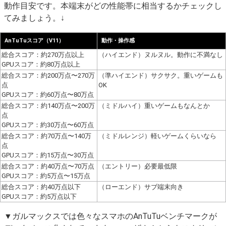
動作目安です。本端末がどの性能帯に相当するかチェックし
てみましょう。↓
AnTuTuスコア（V11）
動作・操作感
総合スコア：約270万点以上
（ハイエンド）ヌルヌル。動作に不満なし
GPUスコア：約80万点以上
総合スコア：約200万点〜270万
（準ハイエンド）サクサク。重いゲームも
点
OK
GPUスコア：約60万点〜80万点
総合スコア：約140万点〜200万
（ミドルハイ）重いゲームもなんとか
点
GPUスコア：約30万点〜60万点
総合スコア：約70万点〜140万
（ミドルレンジ）軽いゲームくらいなら
点
GPUスコア：約15万点〜30万点
総合スコア：約40万点〜70万点
（エントリー）必要最低限
GPUスコア：約5万点〜15万点
総合スコア：約40万点以下
（ローエンド）サブ端末向き
GPUスコア：約5万点以下
▼ガルマックスでは色々なスマホのAnTuTuベンチマークが