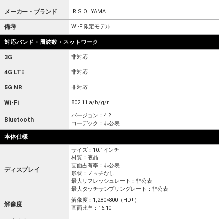
メーカー・ブランド
IRIS OHYAMA
備考
Wi-Fi限定モデル
対応バンド・周波数・ネットワーク
3G
非対応
4G LTE
非対応
5G NR
非対応
Wi-Fi
802.11 a/b/g/n
バージョン：4.2
Bluetooth
コーデック：非公表
本体仕様
サイズ：10.1インチ
材質：液晶
画面占有率：非公表
ディスプレイ
形状：ノッチなし
最大リフレッシュレート：非公表
最大タッチサンプリングレート：非公表
解像度：1,280×800（HD+）
解像度
画面比率：16:10