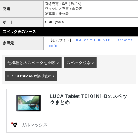
有線充電：5W（5V/1A）
充電
ワイヤレス充電：非公表
逆充電：非公表
ポート
USB Type-C
スペック表のソース
【公式サイト】
LUCA Tablet TE101N1-B – irisohyama.
参照元
co.jp
他機種とのスペックを比較
スペック検索
IRIS OHYAMAの他の端末