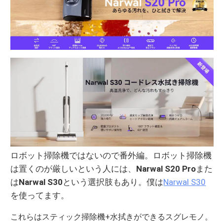
ロボット掃除機ではないので番外編。ロボット掃除機
は置くのが厳しいという人には、
Narwal S20 Pro
また
は
Narwal S30
という選択肢もあり。
僕は
Narwal S30
を使ってます。
これらはスティック掃除機+水拭きができるスグレモノ。