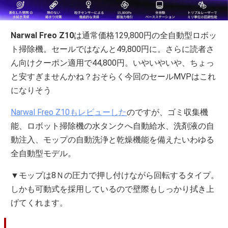
Narwal Freo Z10
は通常価格129,800円の全自動型ロボッ
ト掃除機。セールではなんと49,800円に。さらに読者さ
ん向けクーポン適用で44,800円。いやいやいや、ちょっ
と安すぎませんかね？おそらく今回のセールMVPはこれ
になりそう
Narwal Freo Z10もレビューした
のですが、ゴミ収集機
能、ロボット掃除機の水タンクへ自動給水、洗剤液の自
動注入、モップの自動洗浄と乾燥機能を備えたいわゆる
全自動型モデル。
▼モップは8Ｎの圧力で押し付けながら回転するタイプ。
しかも可動式を採用しているので壁際もしっかり拭き上
げてくれます。