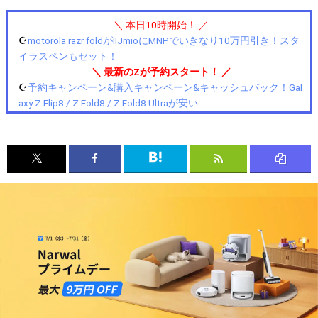
＼ 本日10時開始！ ／
☪️
motorola razr foldがIIJmioにMNPでいきなり10万円引き！スタ
イラスペンもセット！
＼ 最新のZが予約スタート！ ／
☪️
予約キャンペーン&購入キャンペーン&キャッシュバック！Gal
axy Z Flip8 / Z Fold8 / Z Fold8 Ultraが安い