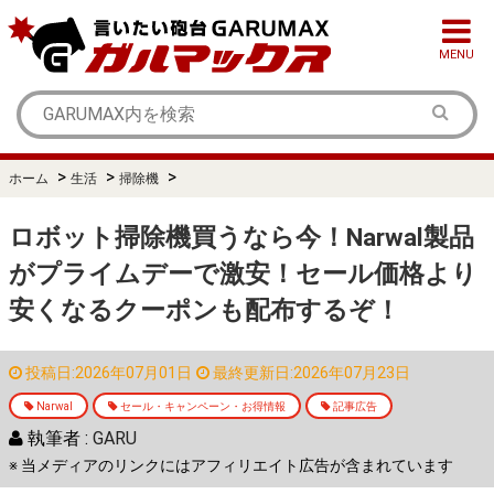
MENU
>
>
>
ホーム
生活
掃除機
ロボット掃除機買うなら今！Narwal製品
がプライムデーで激安！セール価格より
安くなるクーポンも配布するぞ！
投稿日:2026年07月01日
最終更新日:2026年07月23日
Narwal
セール・キャンペーン・お得情報
記事広告
執筆者 :
GARU
※ 当メディアのリンクにはアフィリエイト広告が含まれています