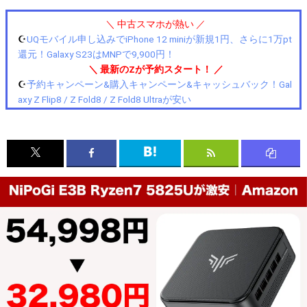
＼ 中古スマホが熱い ／
☪️
UQモバイル申し込みでiPhone 12 miniが新規1円、さらに1万pt
還元！Galaxy S23はMNPで9,900円！
＼ 最新のZが予約スタート！ ／
☪️
予約キャンペーン&購入キャンペーン&キャッシュバック！Gal
axy Z Flip8 / Z Fold8 / Z Fold8 Ultraが安い