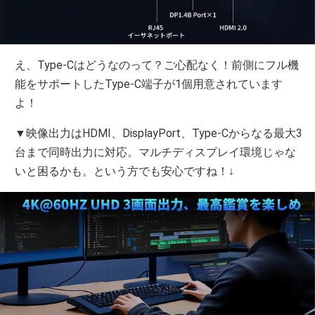
え、Type-Cはどうなのって？ご心配なく！前側にフル機
能をサポートしたType-C端子が1個用意されています
よ！
▼映像出力はHDMI、DisplayPort、Type-Cからなる最大3
台まで同時出力に対応。マルチディスプレイ環境じゃな
いと困るかも。という方でも安心ですね！↓