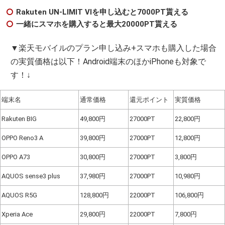
Rakuten UN-LIMIT VIを申し込むと7000PT貰える
一緒にスマホを購入すると最大20000PT貰える
▼楽天モバイルのプラン申し込み+スマホも購入した場合
の実質価格は以下！Android端末のほかiPhoneも対象で
す！↓
端末名
通常価格
還元ポイント
実質価格
Rakuten BIG
49,800円
27000PT
22,800円
OPPO Reno3 A
39,800円
27000PT
12,800円
OPPO A73
30,800円
27000PT
3,800円
AQUOS sense3 plus
37,980円
27000PT
10,980円
AQUOS R5G
128,800円
22000PT
106,800円
Xperia Ace
29,800円
22000PT
7,800円