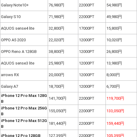
Galaxy Note10+
76,980円
22000PT
54,980円
Galaxy S10
71,980円
22000PT
49,980円
AQUOS sense4 lite
32,800円
17000PT
15,800円
OPPO A5 2020
22,020円
12000PT
10,020円
OPPO Reno A 128GB
38,800円
12000PT
26,800円
AQUOS sense3 lite
25,980円
12000PT
13,980円
arrows RX
20,000円
12000PT
8,000円
Galaxy A7
18,700円
12000PT
6,700円
iPhone 12 Pro Max 128G
141,700円
22000PT
119,700円
B
iPhone 12 Pro Max 256G
155,050円
22000PT
133,050円
B
iPhone 12 Pro Max 512G
181,440円
22000PT
159,440円
B
iPhone 12 Pro 128GB
127,395円
22000PT
105,395円