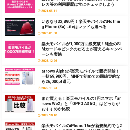
レカ等の利用履歴は常にチェックしよう
2021.05.11
いきなり32,890円！楽天モバイルのNothin
g Phone (3a) Liteはレッドも選べる
2026.01.08
楽天モバイルが1,000万回線突破！純金のSI
Mカードやピンクのだるまが貰えるキャンペ
ーンも実施
2025.12.26
arrows Alphaが楽天モバイルで販売開始！
一括69,900円、MNPで初めての回線契約な
ら26,000pt還元
2025.11.23
まだ買える！楽天モバイルの1円スマホ「ar
rows We2」と「OPPO A3 5G」はどっちが
おすすめか比較
2025.10.10
楽天モバイルのiPhone 16eが新規契約でも2