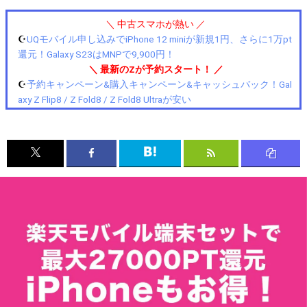
＼ 中古スマホが熱い ／
☪️
UQモバイル申し込みでiPhone 12 miniが新規1円、さらに1万pt
還元！Galaxy S23はMNPで9,900円！
＼ 最新のZが予約スタート！ ／
☪️
予約キャンペーン&購入キャンペーン&キャッシュバック！Gal
axy Z Flip8 / Z Fold8 / Z Fold8 Ultraが安い