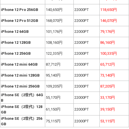
iPhone 12 Pro 256GB
140,650円
22000PT
118,650円
iPhone 12 Pro 512GB
168,070円
22000PT
146,070円
iPhone 12 64GB
101,176円
22000PT
79,176円
iPhone 12 128GB
108,160円
22000PT
86,160円
iPhone 12 256GB
122,335円
22000PT
100,335円
iPhone 12 mini 64GB
87,712円
22000PT
65,712円
iPhone 12 mini 128GB
95,140円
22000PT
73,140円
iPhone 12 mini 256GB
109,205円
22000PT
87,205円
iPhone SE（2世代）64G
55,170円
22000PT
33,170円
B
iPhone SE（2世代）128
61,150
円
22000PT
39,150円
GB
iPhone SE（2世代）256
75,115円
22000PT
53,115円
GB