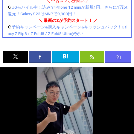
＼ 中古スマホが熱い ／
☪️
UQモバイル申し込みでiPhone 12 miniが新規1円、さらに1万pt
還元！Galaxy S23はMNPで9,900円！
＼ 最新のZが予約スタート！ ／
☪️
予約キャンペーン&購入キャンペーン&キャッシュバック！Gal
axy Z Flip8 / Z Fold8 / Z Fold8 Ultraが安い