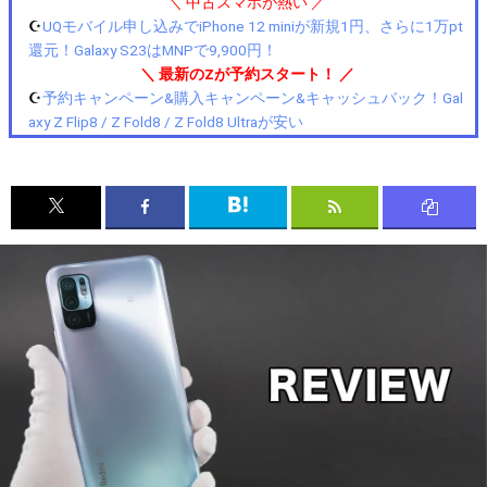
＼ 中古スマホが熱い ／
☪️
UQモバイル申し込みでiPhone 12 miniが新規1円、さらに1万pt
還元！Galaxy S23はMNPで9,900円！
＼ 最新のZが予約スタート！ ／
☪️
予約キャンペーン&購入キャンペーン&キャッシュバック！Gal
axy Z Flip8 / Z Fold8 / Z Fold8 Ultraが安い