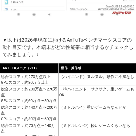
▼以下は2026年現在におけるAnTuTuベンチマークスコアの
動作目安です。本端末がどの性能帯に相当するかチェックし
てみましょう。↓
AnTuTuスコア（V11）
動作・操作感
総合スコア：約270万点以上
（ハイエンド）ヌルヌル。動作に不満なし
GPUスコア：約80万点以上
総合スコア：約200万点〜270万
（準ハイエンド）サクサク。重いゲームも
点
OK
GPUスコア：約60万点〜80万点
総合スコア：約140万点〜200万
（ミドルハイ）重いゲームもなんとか
点
GPUスコア：約30万点〜60万点
総合スコア：約70万点〜140万
（ミドルレンジ）軽いゲームくらいなら
点