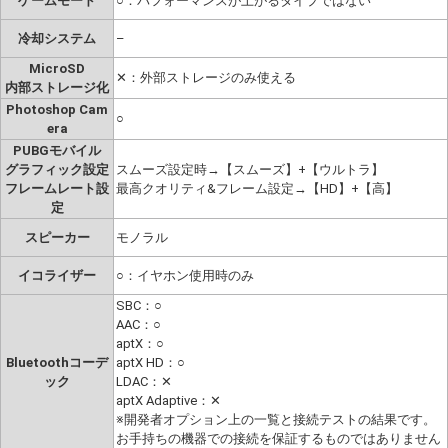
ゲームモード
○：パフォーマンスが上がるタイプではない
冷却システム
–
MicroSD
✕：外部ストレージのみ使える
内部ストレージ化
Photoshop Cam
○
era
PUBGモバイル
グラフィック設定
スムーズ設定時→【スムーズ】+【ウルトラ】
フレームレート設
最高クオリティ&フレーム設定→【HD】+【高】
定
スピーカー
モノラル
イコライザー
○：イヤホン使用時のみ
SBC：○
AAC：○
aptX：○
Bluetoothコーデ
aptX HD：○
ック
LDAC：✕
aptX Adaptive：✕
※開発者オプション上の一覧と接続テストの結果です。
お手持ちの機器での接続を保証するものではありません