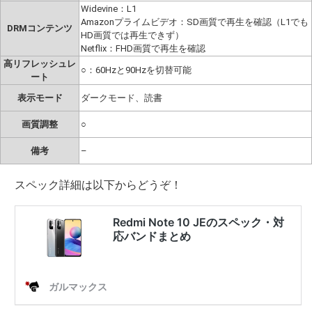
Widevine：L1
Amazonプライムビデオ：SD画質で再生を確認（L1でも
DRMコンテンツ
HD画質では再生できず）
Netflix：FHD画質で再生を確認
高リフレッシュレ
○：60Hzと90Hzを切替可能
ート
表示モード
ダークモード、読書
画質調整
○
備考
–
スペック詳細は以下からどうぞ！