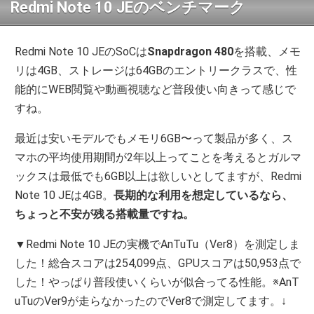
Redmi Note 10 JEのベンチマーク
Redmi Note 10 JEのSoCは
Snapdragon 480
を搭載、メモ
リは4GB、ストレージは64GBのエントリークラスで、性
能的にWEB閲覧や動画視聴など普段使い向きって感じで
すね。
最近は安いモデルでもメモリ6GB〜って製品が多く、ス
マホの平均使用期間が2年以上ってことを考えるとガルマ
ックスは最低でも6GB以上は欲しいとしてますが、Redmi
Note 10 JEは4GB。
長期的な利用を想定しているなら、
ちょっと不安が残る搭載量ですね。
▼Redmi Note 10 JEの実機でAnTuTu（Ver8）を測定しま
した！総合スコアは254,099点、GPUスコアは50,953点で
した！やっぱり普段使いくらいが似合ってる性能。※AnT
uTuのVer9が走らなかったのでVer8で測定してます。↓