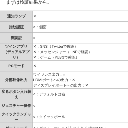
まずは検証結果から。
通知ランプ
✕
指紋認証
○：側面
顔認証
○
ツインアプリ
✕：SNS（Twitterで確認）
（デュアルアプ
✕：メッセンジャー（LINEで確認）
リ）
✕：ゲーム（PUBGで確認）
PCモード
✕
ワイヤレス出力：○
外部映像出力
HDMIポートへの出力：✕
ディスプレイポートへの出力：✕
戻るボタン入れ替
○：デフォルトは右
え
ジェスチャー操作
○
クイックランチャ
○：クイックボール
ー