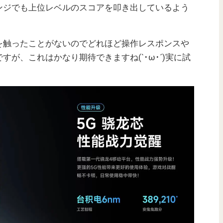
ンジでも上位レベルのスコアを叩き出しているよう
Gen 1を触ったことがないのでどれほど操作レスポンスや
が、これはかなり期待できますね(`･ω･´)実に試