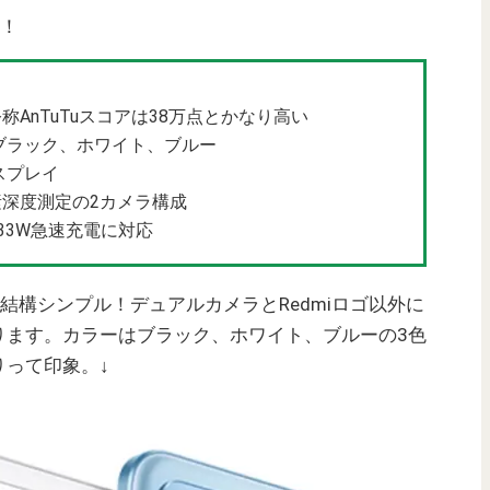
り！
搭載。公称AnTuTuスコアは38万点とかなり高い
ブラック、ホワイト、ブルー
スプレイ
画素深度測定の2カメラ構成
、33W急速充電に対応
インは結構シンプル！デュアルカメラとRedmiロゴ以外に
ります。カラーはブラック、ホワイト、ブルーの3色
りって印象。↓