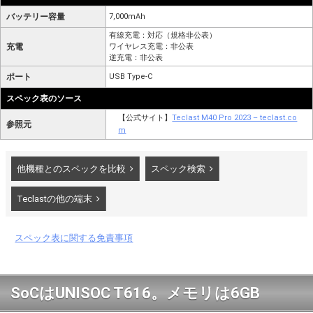
バッテリー容量
7,000mAh
有線充電：対応（規格非公表）
充電
ワイヤレス充電：非公表
逆充電：非公表
ポート
USB Type-C
スペック表のソース
【公式サイト】
Teclast M40 Pro 2023 – teclast.co
参照元
m
他機種とのスペックを比較
スペック検索
Teclastの他の端末
スペック表に関する免責事項
SoCはUNISOC T616。メモリは6GB