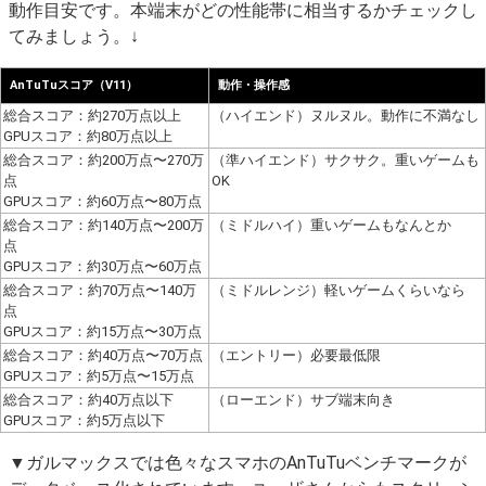
動作目安です。本端末がどの性能帯に相当するかチェックし
てみましょう。↓
AnTuTuスコア（V11）
動作・操作感
総合スコア：約270万点以上
（ハイエンド）ヌルヌル。動作に不満なし
GPUスコア：約80万点以上
総合スコア：約200万点〜270万
（準ハイエンド）サクサク。重いゲームも
点
OK
GPUスコア：約60万点〜80万点
総合スコア：約140万点〜200万
（ミドルハイ）重いゲームもなんとか
点
GPUスコア：約30万点〜60万点
総合スコア：約70万点〜140万
（ミドルレンジ）軽いゲームくらいなら
点
GPUスコア：約15万点〜30万点
総合スコア：約40万点〜70万点
（エントリー）必要最低限
GPUスコア：約5万点〜15万点
総合スコア：約40万点以下
（ローエンド）サブ端末向き
GPUスコア：約5万点以下
▼ガルマックスでは色々なスマホのAnTuTuベンチマークが