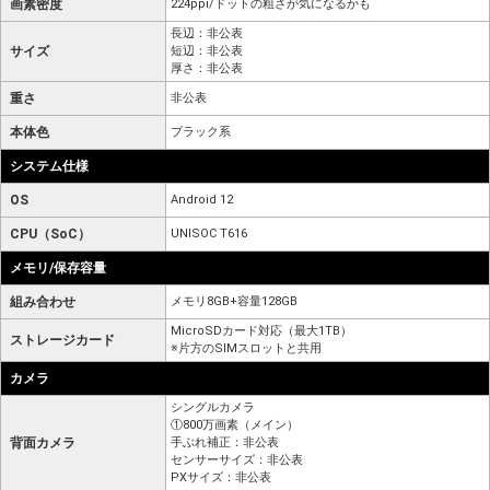
画素密度
224ppi/ドットの粗さが気になるかも
長辺：非公表
サイズ
短辺：非公表
厚さ：非公表
重さ
非公表
本体色
ブラック系
システム仕様
OS
Android 12
CPU（SoC）
UNISOC T616
メモリ/保存容量
組み合わせ
メモリ8GB+容量128GB
MicroSDカード対応（最大1TB）
ストレージカード
※片方のSIMスロットと共用
カメラ
シングルカメラ
①800万画素（メイン）
背面カメラ
手ぶれ補正：非公表
センサーサイズ：非公表
PXサイズ：非公表