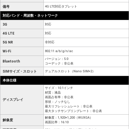
備考
4G LTE対応タブレット
対応バンド・周波数・ネットワーク
3G
対応
4G LTE
対応
5G NR
非対応
Wi-Fi
802.11 a/b/g/n/ac
バージョン：5.0
Bluetooth
コーデック：非公表
SIMサイズ・スロット
デュアルスロット（Nano SIM×2）
本体仕様
サイズ：10.1インチ
材質：液晶
画面占有率：非公表
ディスプレイ
形状：ノッチなし
最大リフレッシュレート：非公表
最大タッチサンプリングレート：非公表
解像度：1,920×1,200（WUXGA）
解像度
画面比率：16:10