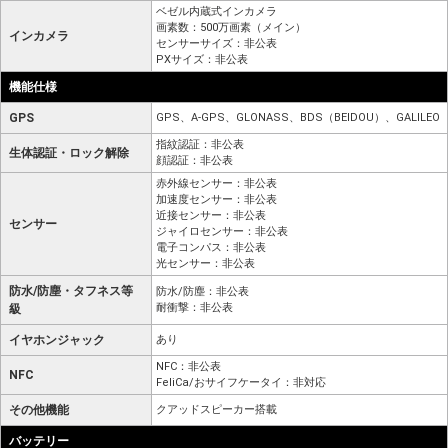
ベゼル内蔵式インカメラ
画素数：500万画素（メイン）
インカメラ
センサーサイズ：非公表
PXサイズ：非公表
機能仕様
GPS
GPS、A-GPS、GLONASS、BDS（BEIDOU）、GALILEO
指紋認証：非公表
生体認証・ロック解除
顔認証：非公表
赤外線センサー：非公表
加速度センサー：非公表
近接センサー：非公表
センサー
ジャイロセンサー：非公表
電子コンパス：非公表
光センサー：非公表
防水/防塵・タフネス等
防水/防塵：非公表
耐衝撃：非公表
級
イヤホンジャック
あり
NFC：非公表
NFC
FeliCa/おサイフケータイ：非対応
その他機能
クアッドスピーカー搭載
バッテリー