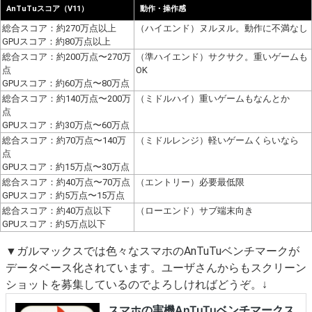
AnTuTuスコア（V11）
動作・操作感
総合スコア：約270万点以上
（ハイエンド）ヌルヌル。動作に不満なし
GPUスコア：約80万点以上
総合スコア：約200万点〜270万
（準ハイエンド）サクサク。重いゲームも
点
OK
GPUスコア：約60万点〜80万点
総合スコア：約140万点〜200万
（ミドルハイ）重いゲームもなんとか
点
GPUスコア：約30万点〜60万点
総合スコア：約70万点〜140万
（ミドルレンジ）軽いゲームくらいなら
点
GPUスコア：約15万点〜30万点
総合スコア：約40万点〜70万点
（エントリー）必要最低限
GPUスコア：約5万点〜15万点
総合スコア：約40万点以下
（ローエンド）サブ端末向き
GPUスコア：約5万点以下
▼ガルマックスでは色々なスマホのAnTuTuベンチマークが
データベース化されています。ユーザさんからもスクリーン
ショットを募集しているのでよろしければどうぞ。↓