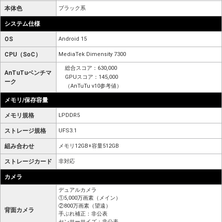
本体色
ブラック系
システム仕様
OS
Android 15
CPU（SoC）
MediaTek Dimensity 7300
総合スコア：630,000
AnTuTuベンチマ
GPUスコア：145,000
ーク
（AnTuTu v10参考値）
メモリ/保存容量
メモリ規格
LPDDR5
ストレージ規格
UFS3.1
組み合わせ
メモリ12GB+容量512GB
ストレージカード
非対応
カメラ
デュアルカメラ
①5,000万画素（メイン）
②800万画素（望遠）
背面カメラ
手ぶれ補正：非公表
センサーサイズ：非公表