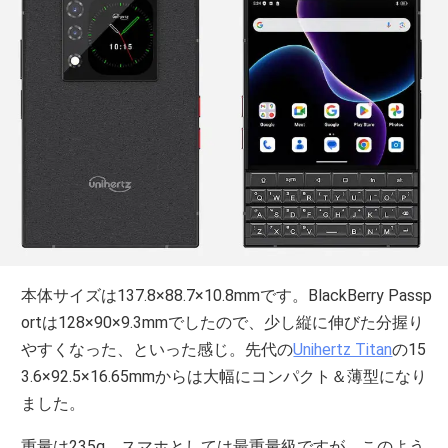
本体サイズは137.8×88.7×10.8mmです。BlackBerry Passp
ortは128×90×9.3mmでしたので、少し縦に伸びた分握り
やすくなった、といった感じ。先代の
Unihertz Titan
の15
3.6×92.5×16.65mmからは大幅にコンパクト＆薄型になり
ました。
重量は235g。スマホとしては最重量級ですが、このよう