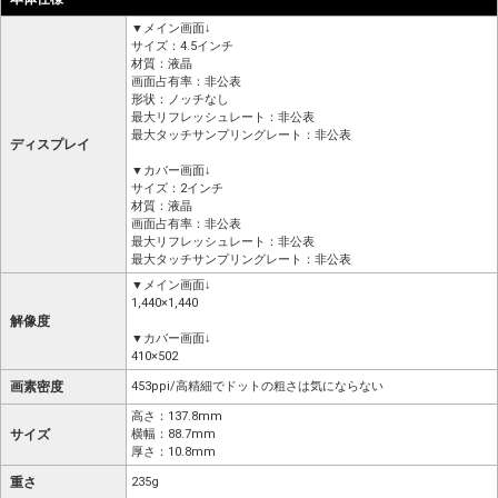
▼メイン画面↓
サイズ：4.5インチ
材質：液晶
画面占有率：非公表
形状：ノッチなし
最大リフレッシュレート：非公表
最大タッチサンプリングレート：非公表
ディスプレイ
▼カバー画面↓
サイズ：2インチ
材質：液晶
画面占有率：非公表
最大リフレッシュレート：非公表
最大タッチサンプリングレート：非公表
▼メイン画面↓
1,440×1,440
解像度
▼カバー画面↓
410×502
画素密度
453ppi/高精細でドットの粗さは気にならない
高さ：137.8mm
サイズ
横幅：88.7mm
厚さ：10.8mm
重さ
235g