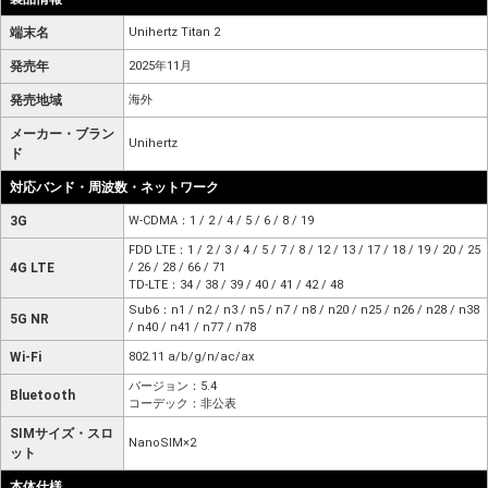
端末名
Unihertz Titan 2
発売年
2025年11月
発売地域
海外
メーカー・ブラン
Unihertz
ド
対応バンド・周波数・ネットワーク
3G
W-CDMA：1 / 2 / 4 / 5 / 6 / 8 / 19
FDD LTE：1 / 2 / 3 / 4 / 5 / 7 / 8 / 12 / 13 / 17 / 18 / 19 / 20 / 25
4G LTE
/ 26 / 28 / 66 / 71
TD-LTE：34 / 38 / 39 / 40 / 41 / 42 / 48
Sub6：n1 / n2 / n3 / n5 / n7 / n8 / n20 / n25 / n26 / n28 / n38
5G NR
/ n40 / n41 / n77 / n78
Wi-Fi
802.11 a/b/g/n/ac/ax
バージョン：5.4
Bluetooth
コーデック：非公表
SIMサイズ・スロ
NanoSIM×2
ット
本体仕様