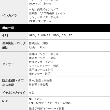
PXサイズ：非公表
ベゼル内蔵式インカメラ
画素数：3,200万画素（メイン）
インカメラ
センサーサイズ：非公表
PXサイズ：非公表
機能仕様
GPS
GPS、GLONASS、BDS、GALILEO
生体認証・ロック
指紋認証：対応
顔認証：対応
解除
赤外線センサー：非公表
加速度センサー：対応
近接センサー：対応
センサー
ジャイロセンサー：対応
電子コンパス：対応
光センサー：対応
防水/防塵・タフ
防水/防塵：非公表
耐衝撃：非公表
ネス等級
イヤホンジャック
なし
NFC：対応
NFC
FeliCa/おサイフケータイ：非対応
物理QWERTYキーボード搭載