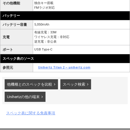
その他機能
独自キー搭載
FMラジオ対応
バッテリー
バッテリー容量
5,050mAh
有線充電：33W
充電
ワイヤレス充電：非対応
逆充電：非公表
ポート
USB Type-C
スペック表のソース
参照元
Unihertz Titan 2 – unihertz.com
他機種とのスペックを比較
スペック検索
Unihertzの他の端末
スペック表に関する免責事項