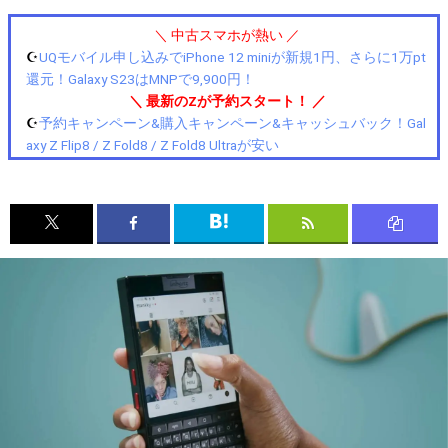
＼ 中古スマホが熱い ／
☪️
UQモバイル申し込みでiPhone 12 miniが新規1円、さらに1万pt
還元！Galaxy S23はMNPで9,900円！
＼ 最新のZが予約スタート！ ／
☪️
予約キャンペーン&購入キャンペーン&キャッシュバック！Gal
axy Z Flip8 / Z Fold8 / Z Fold8 Ultraが安い