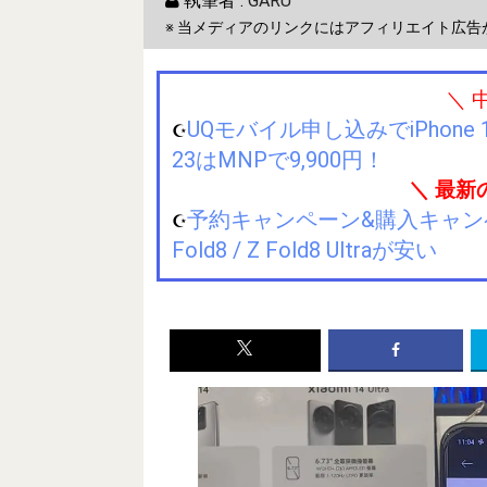
執筆者 :
GARU
※ 当メディアのリンクにはアフィリエイト広告
＼ 
UQモバイル申し込みでiPhone 1
☪️
23はMNPで9,900円！
＼ 最新
予約キャンペーン&購入キャンペーン&
☪️
Fold8 / Z Fold8 Ultraが安い