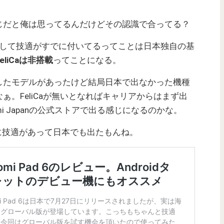
じだと俺は思ってるんだけどその認識で合ってる？
として技適がすでに付いてるってことは日本独自の基
FeliCaは非搭載
ってことになる。
したモデルがあったけど結局日本で出なかった機種
。FeliCaが無いとなればキャリアからはまず出
i Japanの公式ストアで出る感じになるのかな。
バル版に技適があって日本でも出たもんね。