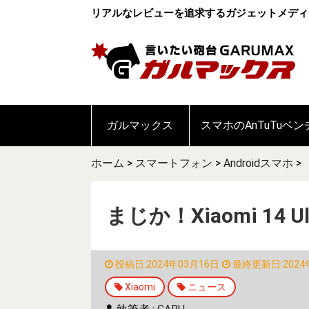
リアルなレビューを追求するガジェットメディ
ガルマックス
スマホのAnTuTuベ
ホーム
>
スマートフォン
>
Androidスマホ
>
まじか！Xiaomi 14
投稿日:2024年03月16日
最終更新日:2024
Xiaomi
ニュース