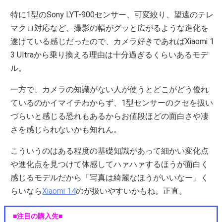
特に1型のSony LYT-900センサー、可変絞り、望遠のテレ
マクロ対応など、撮影の幅がグッと広がるような進化を
遂げている感じだったので、カメラ好きであればXiaomi 1
3 Ultraから乗り換える理由は十分過ぎるくらいあるモデ
ル。
一方で、カメラの知識がない人が使うとどこがどう優れ
ているのかイマイチわからず、1型センサーのクセを扱い
づらいと感じる恐れもあるからお値段ほどの面白さや凄
さを感じられないかも知れん。
こういうのはある程度の基礎知識があって細かい変化点
や進化点を見つけて体感してハァハァするほうが面白く
感じるモデルだから「写真は綺麗なほうがいいなー」く
らいなら
Xiaomi 14
のが扱いやすいかもね。正直。
■注目の購入先■