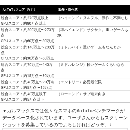
AnTuTuスコア（V11）
動作・操作感
総合スコア：約270万点以上
（ハイエンド）ヌルヌル。動作に不満なし
GPUスコア：約80万点以上
総合スコア：約200万点〜270万
（準ハイエンド）サクサク。重いゲームも
点
OK
GPUスコア：約60万点〜80万点
総合スコア：約140万点〜200万
（ミドルハイ）重いゲームもなんとか
点
GPUスコア：約30万点〜60万点
総合スコア：約70万点〜140万
（ミドルレンジ）軽いゲームくらいなら
点
GPUスコア：約15万点〜30万点
総合スコア：約40万点〜70万点
（エントリー）必要最低限
GPUスコア：約5万点〜15万点
総合スコア：約40万点以下
（ローエンド）サブ端末向き
GPUスコア：約5万点以下
▼ガルマックスでは色々なスマホのAnTuTuベンチマークが
データベース化されています。ユーザさんからもスクリーン
ショットを募集しているのでよろしければどうぞ。↓