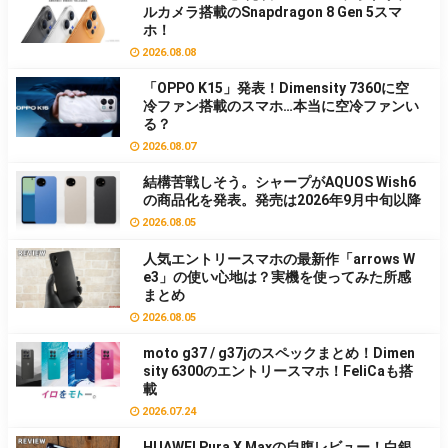
ルカメラ搭載のSnapdragon 8 Gen 5スマ
ホ！
2026.08.08
「OPPO K15」発表！Dimensity 7360に空
冷ファン搭載のスマホ…本当に空冷ファンい
る？
2026.08.07
結構苦戦しそう。シャープがAQUOS Wish6
の商品化を発表。発売は2026年9月中旬以降
2026.08.05
人気エントリースマホの最新作「arrows W
e3」の使い心地は？実機を使ってみた所感
まとめ
2026.08.05
moto g37 / g37jのスペックまとめ！Dimen
sity 6300のエントリースマホ！FeliCaも搭
載
2026.07.24
HUAWEI Pura X Maxの自腹レビュー！白銀