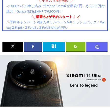
＼ 中古スマホが熱い ／
☪️
UQモバイル申し込みでiPhone 12 miniが新規1円、さらに1万pt
還元！Galaxy S23はMNPで9,900円！
＼ 最新のZが予約スタート！ ／
☪️
予約キャンペーン&購入キャンペーン&キャッシュバック！Gal
axy Z Flip8 / Z Fold8 / Z Fold8 Ultraが安い