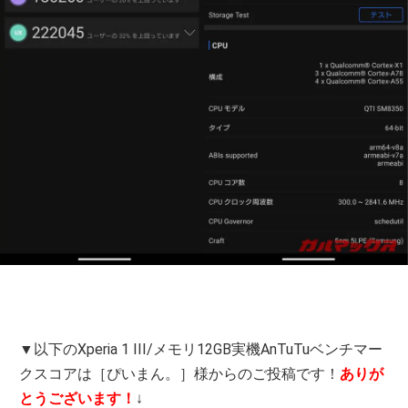
▼以下のXperia 1 III/メモリ12GB実機AnTuTuベンチマー
クスコアは［ぴいまん。］様からのご投稿です！
ありが
とうございます！
↓