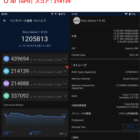
3D（GPU）スコア：214139