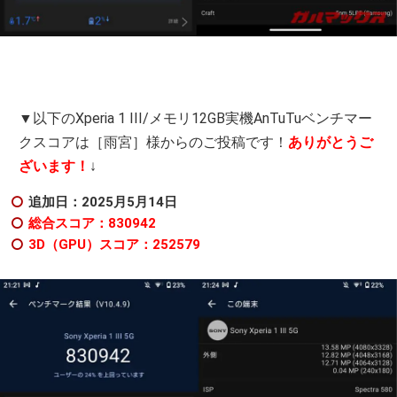
▼以下のXperia 1 III/メモリ12GB実機AnTuTuベンチマー
クスコアは［雨宮］様からのご投稿です！
ありがとうご
ざいます！
↓
追加日：2025月5月14日
総合スコア：830942
3D（GPU）スコア：252579