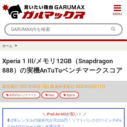
MENU
>
ホーム
Xperia 1 III/メモリ12GB（Snapdragon
888）の実機AnTuTuベンチマークスコア
投稿日:2021年08月14日
最終更新日:2026年04月11日
AnTuTuベンチマーク
Sony
Xperia
＼ iPad Air M3が安い！ ／
☪️
2年レンタルの端末代が月226円！ソフトバンクの11インチiPa
d Air M3がセール中！在庫注意！