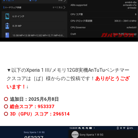
▼以下のXperia 1 III/メモリ12GB実機AnTuTuベンチマー
クスコアは［ぱ］様からのご投稿です！
ありがとうござ
います！
↓
追加日：2025月6月8日
総合スコア：953337
3D（GPU）スコア：296514