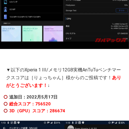
▼以下のXperia 1 III/メモリ12GB実機AnTuTuベンチマー
クスコアは［りょっちゃん］様からのご投稿です！
あり
がとうございます！
↓
追加日：2022月5月17日
総合スコア：756520
3D（GPU）スコア：286674