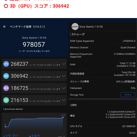
3D（GPU）スコア：306942