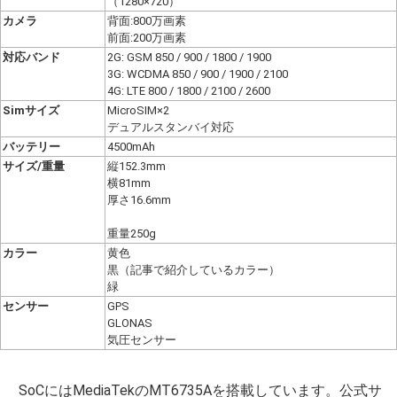
（1280×720）
カメラ
背面:800万画素
前面:200万画素
対応バンド
2G: GSM 850 / 900 / 1800 / 1900
3G: WCDMA 850 / 900 / 1900 / 2100
4G: LTE 800 / 1800 / 2100 / 2600
Simサイズ
MicroSIM×2
デュアルスタンバイ対応
バッテリー
4500mAh
サイズ/重量
縦152.3mm
横81mm
厚さ16.6mm
重量250g
カラー
黄色
黒（記事で紹介しているカラー）
緑
センサー
GPS
GLONAS
気圧センサー
SoCにはMediaTekのMT6735Aを搭載しています。公式サ