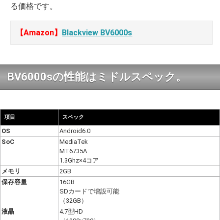
る価格です。
【Amazon】
Blackview BV6000s
BV6000sの性能はミドルスペック。
項目
スペック
OS
Android6.0
SoC
MediaTek
MT6735A
1.3Ghz×4コア
メモリ
2GB
保存容量
16GB
SDカードで増設可能
（32GB）
液晶
4.7型HD