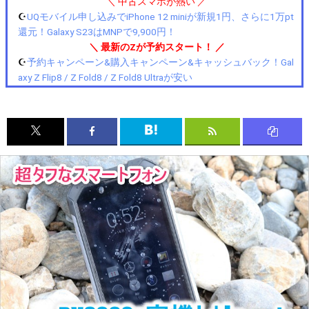
＼ 中古スマホが熱い ／
☪️
UQモバイル申し込みでiPhone 12 miniが新規1円、さらに1万pt
還元！Galaxy S23はMNPで9,900円！
＼ 最新のZが予約スタート！ ／
☪️
予約キャンペーン&購入キャンペーン&キャッシュバック！Gal
axy Z Flip8 / Z Fold8 / Z Fold8 Ultraが安い