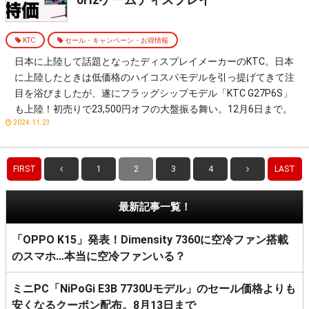
KTC
セール・キャンペーン・お得情報
日本に上陸して話題となったディスプレイメーカーのKTC。日本
に上陸したときは低価格のハイコスパモデルを引っ提げてきて注
目を浴びましたが、遂にフラッグシップモデル「KTC G27P6S」
も上陸！初売りで23,500円オフの大盤振る舞い。12月6日まで。
2024.11.23
FIRST
1
2
3
4
LAST
最新記事一覧！
「OPPO K15」発表！Dimensity 7360に空冷ファン搭載
のスマホ…本当に空冷ファンいる？
ミニPC「NiPoGi E3B 7730Uモデル」のセール価格よりも
安くなるクーポン配布。8月13日まで