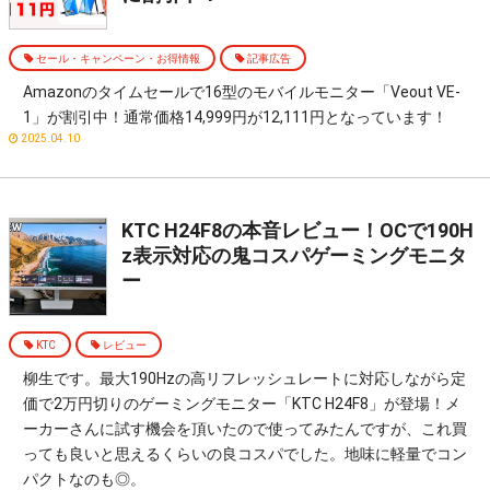
セール・キャンペーン・お得情報
記事広告
Amazonのタイムセールで16型のモバイルモニター「‎Veout VE-
1」が割引中！通常価格14,999円が12,111円となっています！
2025.04.10
KTC H24F8の本音レビュー！OCで190H
z表示対応の鬼コスパゲーミングモニタ
ー
KTC
レビュー
柳生です。最大190Hzの高リフレッシュレートに対応しながら定
価で2万円切りのゲーミングモニター「KTC H24F8」が登場！メ
ーカーさんに試す機会を頂いたので使ってみたんですが、これ買
っても良いと思えるくらいの良コスパでした。地味に軽量でコン
パクトなのも◎。