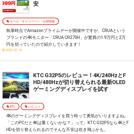
安
セール・キャンペーン・お得情報
執筆時点でAmazonプライムデーが開催中ですが、CRUAという
ブランドの4Kモニター「CRUA CR270H」が驚異の1.9万円と2万
円を切っていたので紹介していきます！
2025.07.10
KTC G32P5のレビュー！4K/240HzとF
HD/480Hzが切り替えられる最新OLED
ゲーミングディスプレイを試す
KTC
レビュー
4Kのゲーミングディスプレイを買う時って勇気がいりますよね。
「このPCだと4Kは重くないかな？」って。KTC G32P5なら4KとF
HDを切り替えられるのでそんな不安は吹き飛ぶかも。