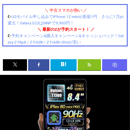
＼ 中古スマホが熱い ／
☪️
UQモバイル申し込みでiPhone 12 miniが新規1円、さらに1万pt
還元！Galaxy S23はMNPで9,900円！
＼ 最新のZが予約スタート！ ／
☪️
予約キャンペーン&購入キャンペーン&キャッシュバック！Gal
axy Z Flip8 / Z Fold8 / Z Fold8 Ultraが安い