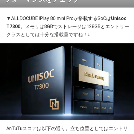
▼ALLDOCUBE iPlay 80 mini Proが搭載するSoCは
Unisoc
T7300
。メモリは8GBでストレージは128GBとエントリー
クラスとしては十分な搭載量ですね！↓
AnTuTuスコアは以下の通り。立ち位置としてはエントリ