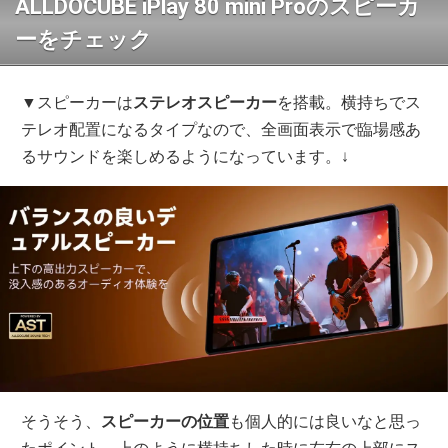
ALLDOCUBE iPlay 80 mini Proのスピーカ
ーをチェック
▼スピーカーは
ステレオスピーカー
を搭載。横持ちでス
テレオ配置になるタイプなので、全画面表示で臨場感あ
るサウンドを楽しめるようになっています。↓
そうそう、
スピーカーの位置
も個人的には良いなと思っ