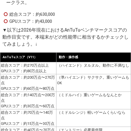
ークラス。
総合スコア：約630,000
GPUスコア：約43,000
▼以下は2026年現在におけるAnTuTuベンチマークスコアの
動作目安です。本端末がどの性能帯に相当するかチェックし
てみましょう。↓
AnTuTuスコア（V11）
動作・操作感
総合スコア：約270万点以上
（ハイエンド）ヌルヌル。動作に不満なし
GPUスコア：約80万点以上
総合スコア：約200万点〜270万
（準ハイエンド）サクサク。重いゲームも
点
OK
GPUスコア：約60万点〜80万点
総合スコア：約140万点〜200万
（ミドルハイ）重いゲームもなんとか
点
GPUスコア：約30万点〜60万点
総合スコア：約70万点〜140万
（ミドルレンジ）軽いゲームくらいなら
点
GPUスコア：約15万点〜30万点
総合スコア：約40万点〜70万点
（エントリー）必要最低限