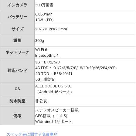
インカメラ
500万画素
6,050mAh
バッテリー
18W（PD）
サイズ
202.7×126×7.3mm
重量
300g
Wi-Fi 6
ネットワーク
Bluetooth 5.4
3G：B1/2/5/8
4G FDD： B1/2/3/5/7/8/18/19/20/26/28A/28B
対応バンド
4G TDD： B38/40/41
5G：非対応
ALLDOCUBE OS 5.0L
OS
（Android 16ベース）
防水防塵
非公表
ステレオスピーカー搭載
備考
GPS搭載（L1+L5）
Widevine L1サポート
スペック表に関する免責事項