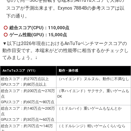
るので同一SoCを搭載する端末のAnTuTuスコアで大体の
スコアが予測出来ます。Exynos 7884Bの参考スコアは以
下の通り。
総合スコア(CPU)：110,000点
ゲーム性能(GPU)：15,000点
▼以下は2026年現在におけるAnTuTuベンチマークスコアの
動作目安です。本端末がどの性能帯に相当するかチェックし
てみましょう。↓
AnTuTuスコア（V11）
動作・操作感
総合スコア：約270万点以上
（ハイエンド）ヌルヌル。動作に不満なし
GPUスコア：約80万点以上
総合スコア：約200万点〜270万
（準ハイエンド）サクサク。重いゲームも
点
OK
GPUスコア：約60万点〜80万点
総合スコア：約140万点〜200万
（ミドルハイ）重いゲームもなんとか
点
GPUスコア：約30万点〜60万点
総合スコア：約70万点〜140万
（ミドルレンジ）軽いゲームくらいなら