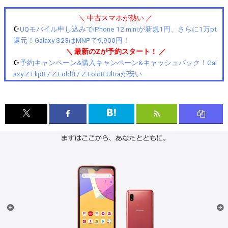
＼ 中古スマホが熱い ／
☪️
UQモバイル申し込みでiPhone 12 miniが新規1円、さらに1万pt
還元！Galaxy S23はMNPで9,900円！
＼ 最新のZが予約スタート！ ／
☪️
予約キャンペーン&購入キャンペーン&キャッシュバック！Gal
axy Z Flip8 / Z Fold8 / Z Fold8 Ultraが安い