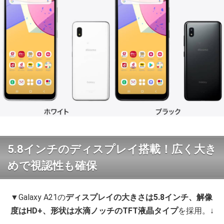
5.8インチのディスプレイ搭載！広く大き
めで視認性も確保
▼Galaxy A21の
ディスプレイの大きさは5.8インチ、解像
度はHD+、形状は水滴ノッチのTFT液晶タイプ
を採用。↓