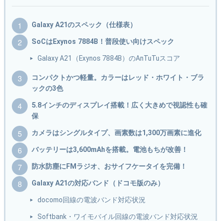
Galaxy A21のスペック（仕様表）
SoCはExynos 7884B！普段使い向けスペック
Galaxy A21（Exynos 7884B）のAnTuTuスコア
コンパクトかつ軽量。カラーはレッド・ホワイト・ブラ
ックの3色
5.8インチのディスプレイ搭載！広く大きめで視認性も確
保
カメラはシングルタイプ、画素数は1,300万画素に進化
バッテリーは3,600mAhを搭載。電池もちが改善！
防水防塵にFMラジオ、おサイフケータイを完備！
Galaxy A21の対応バンド（ドコモ版のみ）
docomo回線の電波バンド対応状況
Softbank・ワイモバイル回線の電波バンド対応状況