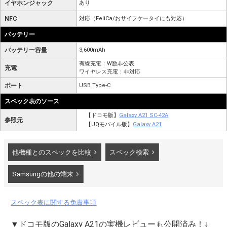
イヤホンジャック
あり
NFC
対応（FeliCa/おサイフケータイにも対応）
バッテリー
バッテリー容量
3,600mAh
有線充電：W数非公表
充電
ワイヤレス充電：非対応
ポート
USB Type-C
スペック表のソース
【ドコモ版】
Galaxy A21 SC-42A
参照元
【UQモバイル版】
Galaxy A21
他機種とのスペックを比較
スペック検索
Samsungの他の端末
スペック表に関する免責事項
▼ドコモ版のGalaxy A21の実機レビューも公開済み！↓