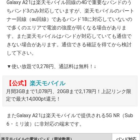
Galaxy A21は楽天モバイル回線の4Gで重要なバンドのう
ちバンド3のみ対応していますが、楽天モバイルのパート
ナー回線（au回線）であるバンド18に対応していないの
で多くのエリアで電波の強度が弱くなる場合がありま
す。また楽天モバイルはバンドが対応していても通信で
きない場合があります。通信できる確証を得てから検討
して下さい。
▼使い放題で3,278円、通話料は無料！↓
【公式】
楽天モバイル
月間3GBまで1,078円、20GBまで2,178円！上記リンク限
定で最大14,000pt還元！
またGalaxy A21は楽天モバイルで提供される5G NR（Sub
6・ミリ波）に非対応の端末です。
楽天モバイルの電波バンド（周波数帯）
バンド対応