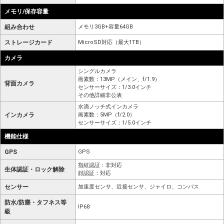
メモリ/保存容量
組み合わせ
メモリ3GB+容量64GB
ストレージカード
MicroSD対応（最大1TB）
カメラ
シングルカメラ
画素数：13MP（メイン、f/1.9）
背面カメラ
センサーサイズ：1/3.0インチ
その他詳細非公表
水滴ノッチ式インカメラ
インカメラ
画素数：5MP（f/2.0）
センサーサイズ：1/5.0インチ
機能仕様
GPS
GPS
指紋認証：非対応
生体認証・ロック解除
顔認証：対応
センサー
加速度センサ、近接センサ、ジャイロ、コンパス
防水/防塵・タフネス等
IP68
級