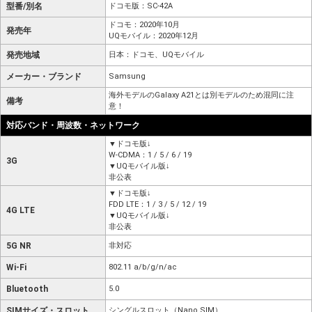
型番/別名
ドコモ版：SC-42A
ドコモ：2020年10月
発売年
UQモバイル：2020年12月
発売地域
日本：ドコモ、UQモバイル
メーカー・ブランド
Samsung
海外モデルのGalaxy A21とは別モデルのため混同に注
備考
意！
対応バンド・周波数・ネットワーク
▼ドコモ版↓
W-CDMA：1 / 5 / 6 / 19
3G
▼UQモバイル版↓
非公表
▼ドコモ版↓
FDD LTE：1 / 3 / 5 / 12 / 19
4G LTE
▼UQモバイル版↓
非公表
5G NR
非対応
Wi-Fi
802.11 a/b/g/n/ac
Bluetooth
5.0
SIMサイズ・スロット
シングルスロット（Nano SIM）