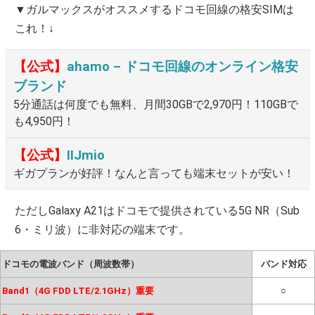
▼ガルマックスがオススメするドコモ回線の格安SIMは
これ！↓
【公式】
ahamo – ドコモ回線のオンライン格安
ブランド
5分通話は何度でも無料、月間30GBで2,970円！110GBで
も4,950円！
【公式】
IIJmio
ギガプランが好評！なんと言っても端末セットが安い！
ただしGalaxy A21はドコモで提供されている5G NR（Sub
6・ミリ波）に非対応の端末です。
ドコモの電波バンド（周波数帯）
バンド対応
Band1（4G FDD LTE/2.1GHz）重要
○