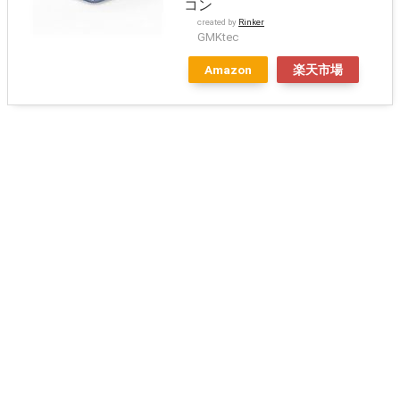
コン
created by
Rinker
GMKtec
Amazon
楽天市場