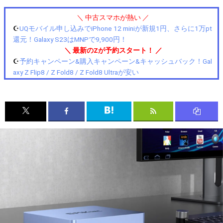
＼ 中古スマホが熱い ／
☪️
UQモバイル申し込みでiPhone 12 miniが新規1円、さらに1万pt
還元！Galaxy S23はMNPで9,900円！
＼ 最新のZが予約スタート！ ／
☪️
予約キャンペーン&購入キャンペーン&キャッシュバック！Gal
axy Z Flip8 / Z Fold8 / Z Fold8 Ultraが安い