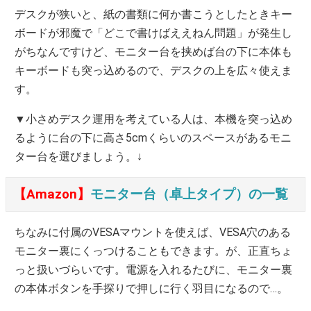
デスクが狭いと、紙の書類に何か書こうとしたときキー
ボードが邪魔で「どこで書けばええねん問題」が発生し
がちなんですけど、モニター台を挟めば台の下に本体も
キーボードも突っ込めるので、デスクの上を広々使えま
す。
▼小さめデスク運用を考えている人は、本機を突っ込め
るように台の下に高さ5cmくらいのスペースがあるモニ
ター台を選びましょう。↓
【Amazon】
モニター台（卓上タイプ）の一覧
ちなみに付属のVESAマウントを使えば、VESA穴のある
モニター裏にくっつけることもできます。が、正直ちょ
っと扱いづらいです。電源を入れるたびに、モニター裏
の本体ボタンを手探りで押しに行く羽目になるので…。