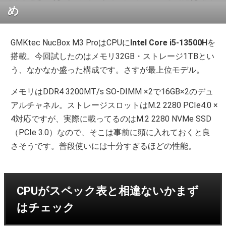
め
GMKtec NucBox M3 ProはCPUに
Intel Core i5-13500H
を
搭載。今回試したのはメモリ32GB・ストレージ1TBとい
う、なかなか盛った構成です。さすが最上位モデル。
メモリはDDR4 3200MT/s SO-DIMM ×2で16GB×2のデュ
アルチャネル。ストレージスロットはM.2 2280 PCIe4.0 ×
4対応ですが、実際に載ってるのはM.2 2280 NVMe SSD
（PCIe 3.0）なので、そこは事前に頭に入れておくと良
さそうです。普段使いには十分すぎるほどの性能。
CPUがスペック表と相違ないかまず
はチェック