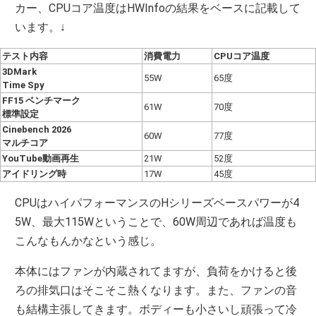
カー、CPUコア温度はHWInfoの結果をベースに記載して
います。↓
テスト内容
消費電力
CPUコア温度
3DMark
55W
65度
Time Spy
FF15 ベンチマーク
61W
70度
標準設定
Cinebench 2026
60W
77度
マルチコア
YouTube動画再生
21W
52度
アイドリング時
17W
45度
CPUはハイパフォーマンスのHシリーズベースパワーが4
5W、最大115Wということで、60W周辺であれば温度も
こんなもんかなという感じ。
本体にはファンが内蔵されてますが、負荷をかけると後
ろの排気口はそこそこ熱くなります。また、ファンの音
も結構主張してきます。ボディーも小さいし頑張って冷