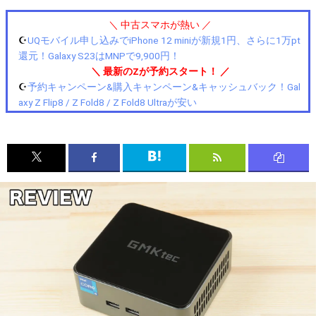
＼ 中古スマホが熱い ／
☪️
UQモバイル申し込みでiPhone 12 miniが新規1円、さらに1万pt
還元！Galaxy S23はMNPで9,900円！
＼ 最新のZが予約スタート！ ／
☪️
予約キャンペーン&購入キャンペーン&キャッシュバック！Gal
axy Z Flip8 / Z Fold8 / Z Fold8 Ultraが安い