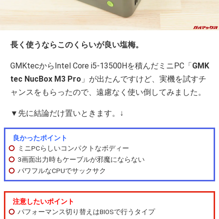
長く使うならこのくらいが良い塩梅。
GMKtecからIntel Core i5-13500Hを積んだミニPC「
GMK
tec NucBox M3 Pro
」が出たんですけど、実機を試すチ
ャンスをもらったので、遠慮なく使い倒してみました。
▼先に結論だけ置いときます。↓
良かったポイント
ミニPCらしいコンパクトなボディー
3画面出力時もケーブルが邪魔にならない
パワフルなCPUでサックサク
注意したいポイント
パフォーマンス切り替えはBIOSで行うタイプ