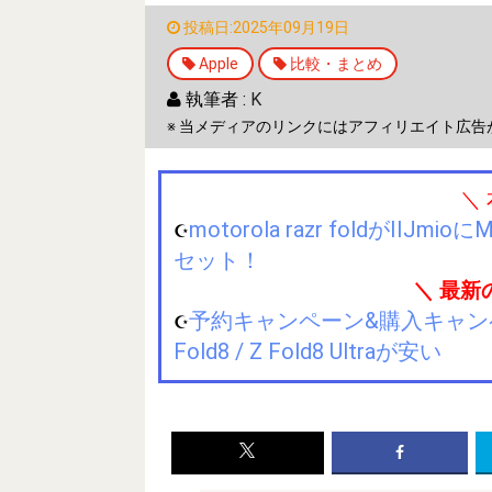
投稿日:2025年09月19日
Apple
比較・まとめ
執筆者 :
K
※ 当メディアのリンクにはアフィリエイト広告
＼
motorola razr foldが
☪️
セット！
＼ 最新
予約キャンペーン&購入キャンペーン&
☪️
Fold8 / Z Fold8 Ultraが安い