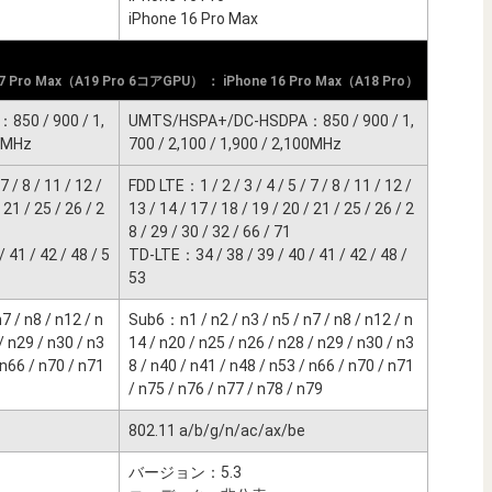
iPhone 16 Pro Max
17 Pro Max（A19 Pro 6コアGPU） ： iPhone 16 Pro Max（A18 Pro）
50 / 900 / 1,
UMTS/HSPA+/DC-HSDPA：850 / 900 / 1,
00MHz
700 / 2,100 / 1,900 / 2,100MHz
7 / 8 / 11 / 12 /
FDD LTE：1 / 2 / 3 / 4 / 5 / 7 / 8 / 11 / 12 /
 21 / 25 / 26 / 2
13 / 14 / 17 / 18 / 19 / 20 / 21 / 25 / 26 / 2
8 / 29 / 30 / 32 / 66 / 71
 41 / 42 / 48 / 5
TD-LTE：34 / 38 / 39 / 40 / 41 / 42 / 48 /
53
7 / n8 / n12 / n
Sub6：n1 / n2 / n3 / n5 / n7 / n8 / n12 / n
/ n29 / n30 / n3
14 / n20 / n25 / n26 / n28 / n29 / n30 / n3
 n66 / n70 / n71
8 / n40 / n41 / n48 / n53 / n66 / n70 / n71
/ n75 / n76 / n77 / n78 / n79
802.11 a/b/g/n/ac/ax/be
バージョン：5.3