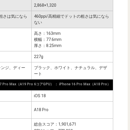
2,868×1,320
の粗さは気になら
460ppi/高精細でドットの粗さは気になら
ない
高さ：163mm
横幅：77.6mm
厚さ：8.25mm
227g
レンジ、ディー
ブラック、ホワイト、ナチュラル、デザ
ート
17 Pro Max（A19 Pro 6コアGPU） ： iPhone 16 Pro Max（A18 Pro）
iOS 18
A18 Pro
総合スコア：1,901,671