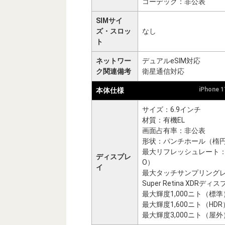
コーデック：非公表
SIMサイ
ズ・スロッ
なし
ト
ネットワー
デュアルeSIM対応
ク関連備考
衛星通信対応
iPhone 
本体仕様
サイズ：6.9インチ
材質：有機EL
画面占有率：非公表
形状：パンチホール（楕
最大リフレッシュレート：12
ディスプレ
O）
イ
最大タッチサンプリング
Super Retina XDRディ
最大輝度1,000ニト（標準
最大輝度1,600ニト（HDR
最大輝度3,000ニト（屋外