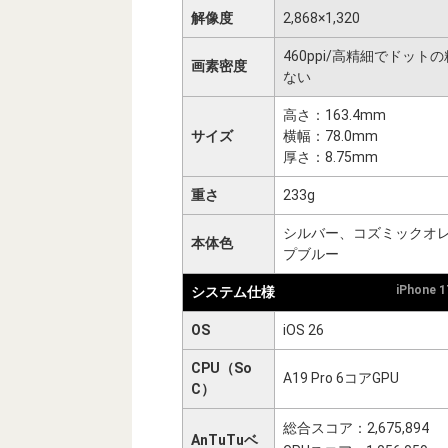
解像度
2,868×1,320
460ppi/高精細でドット
画素密度
ない
高さ：163.4mm
サイズ
横幅：78.0mm
厚さ：8.75mm
重さ
233g
シルバー、コズミックオ
本体色
プブルー
iPhone 
システム仕様
OS
iOS 26
CPU（So
A19 Pro 6コアGPU
C）
総合スコア：2,675,894
AnTuTuベ