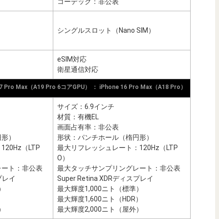
コーデック：非公表
シングルスロット（Nano SIM）
eSIM対応
衛星通信対応
17 Pro Max（A19 Pro 6コアGPU） ： iPhone 16 Pro Max（A18 Pro）
サイズ：6.9インチ
材質：有機EL
画面占有率：非公表
円形）
形状：パンチホール（楕円形）
0Hz（LTP
最大リフレッシュレート：120Hz（LTP
O）
レート：非公表
最大タッチサンプリングレート：非公表
スプレイ
Super Retina XDRディスプレイ
）
最大輝度1,000ニト（標準）
）
最大輝度1,600ニト（HDR）
）
最大輝度2,000ニト（屋外）