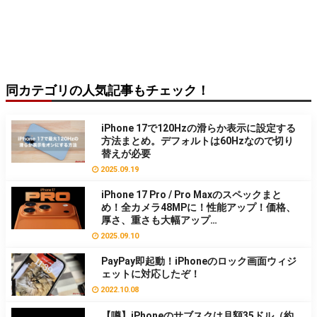
同カテゴリの人気記事もチェック！
iPhone 17で120Hzの滑らか表示に設定する
方法まとめ。デフォルトは60Hzなので切り
替えが必要
2025.09.19
iPhone 17 Pro / Pro Maxのスペックまと
め！全カメラ48MPに！性能アップ！価格、
厚さ、重さも大幅アップ…
2025.09.10
PayPay即起動！iPhoneのロック画面ウィジ
ェットに対応したぞ！
2022.10.08
【噂】iPhoneのサブスクは月額35ドル（約