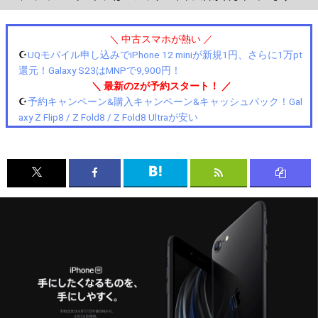
＼ 中古スマホが熱い ／
☪️
UQモバイル申し込みでiPhone 12 miniが新規1円、さらに1万pt
還元！Galaxy S23はMNPで9,900円！
＼ 最新のZが予約スタート！ ／
☪️
予約キャンペーン&購入キャンペーン&キャッシュバック！Gal
axy Z Flip8 / Z Fold8 / Z Fold8 Ultraが安い