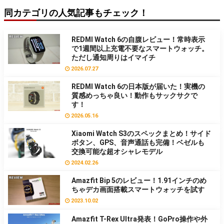
同カテゴリの人気記事もチェック！
REDMI Watch 6の自腹レビュー！常時表示
で1週間以上充電不要なスマートウォッチ。
ただし通知周りはイマイチ
2026.07.27
REDMI Watch 6の日本版が届いた！実機の
質感めっちゃ良い！動作もサックサクで
す！
2026.05.16
Xiaomi Watch S3のスペックまとめ！サイド
ボタン、GPS、音声通話も完備！ベゼルも
交換可能な超オシャレモデル
2024.02.26
Amazfit Bip 5のレビュー！1.91インチのめ
ちゃデカ画面搭載スマートウォッチを試す
2023.10.02
Amazfit T-Rex Ultra発表！GoPro操作や外