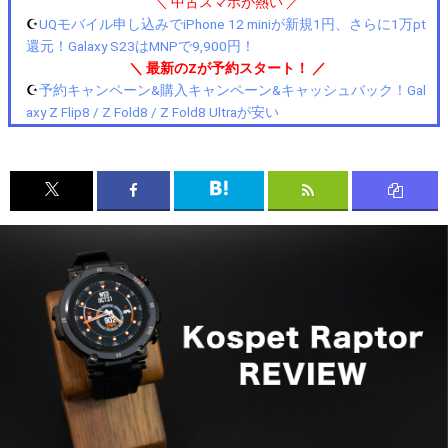
＼ 中古スマホが熱い ／
☪️
UQモバイル申し込みでiPhone 12 miniが新規1円、さらに1万pt
還元！Galaxy S23はMNPで9,900円！
＼ 最新のZが予約スタート！ ／
☪️
予約キャンペーン&購入キャンペーン&キャッシュバック！Gal
axy Z Flip8 / Z Fold8 / Z Fold8 Ultraが安い