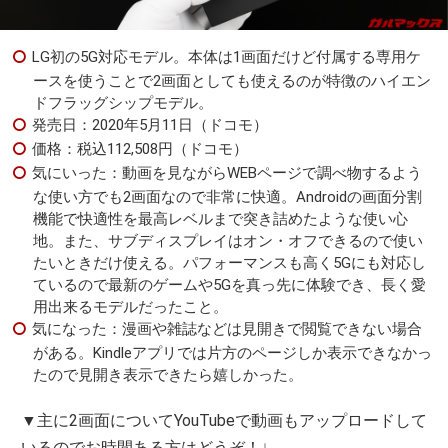
LG初の5G対応モデル。本体は1画面だけど付属する専用ケ
ースを使うことで2画面としても使えるのが特徴のハイエン
ドフラッグシップモデル。
発売日：2020年5月11日（ドコモ）
価格：税込112,508円（ドコモ）
気にいった：動画を見ながらWEBページで調べ物するよう
な使い方でも2画面なので非常に快適。Androidの画面分割
機能で快適性を最高レベルまで突き詰めたような使い心
地。また、サブディスプレイはオン・オフできるので使い
たいときだけ使える。パフォーマンスも高く5Gにも対応し
ているので最新のゲームや5Gを真っ先に体験でき、長く愛
用出来るモデルだったこと。
気になった：漫画や雑誌などは見開きで閲覧できない場合
がある。Kindleアプリでは片方のページしか表示できなかっ
たので見開き表示できたら嬉しかった。
▼主に2画面についてYouTubeで動画もアップロードして
いるのでお時間ある方はどうぞ！↓