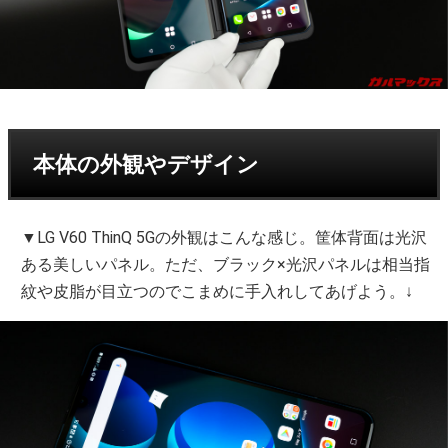
本体の外観やデザイン
▼LG V60 ThinQ 5Gの外観はこんな感じ。筐体背面は光沢
ある美しいパネル。ただ、ブラック×光沢パネルは相当指
紋や皮脂が目立つのでこまめに手入れしてあげよう。↓