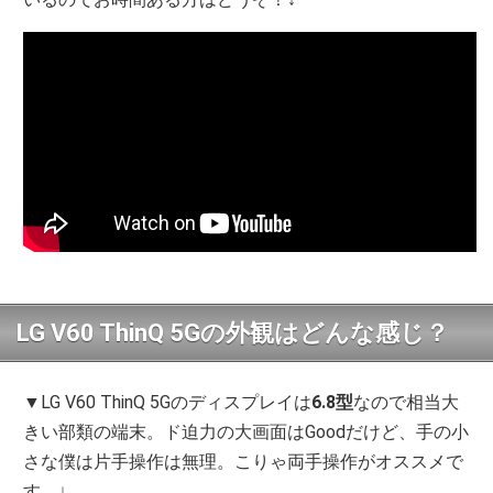
LG V60 ThinQ 5Gの外観はどんな感じ？
▼LG V60 ThinQ 5Gのディスプレイは
6.8型
なので相当大
きい部類の端末。ド迫力の大画面はGoodだけど、手の小
さな僕は片手操作は無理。こりゃ両手操作がオススメで
す。↓