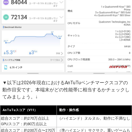
▼以下は2026年現在におけるAnTuTuベンチマークスコアの
動作目安です。本端末がどの性能帯に相当するかチェックし
てみましょう。↓
AnTuTuスコア（V11）
動作・操作感
総合スコア：約270万点以上
（ハイエンド）ヌルヌル。動作に不満なし
GPUスコア：約80万点以上
総合スコア：約200万点〜270万
（準ハイエンド）サクサク。重いゲームも