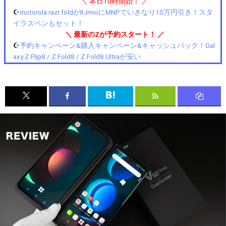
＼ 本日10時開始！ ／
☪️
motorola razr foldがIIJmioにMNPでいきなり10万円引き！スタ
イラスペンもセット！
＼ 最新のZが予約スタート！ ／
☪️
予約キャンペーン&購入キャンペーン&キャッシュバック！Gal
axy Z Flip8 / Z Fold8 / Z Fold8 Ultraが安い