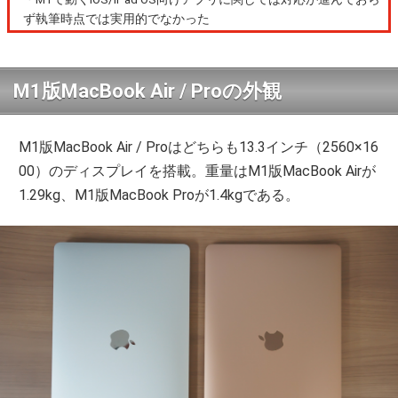
ず執筆時点では実用的でなかった
M1版MacBook Air / Proの外観
M1版MacBook Air / Proはどちらも13.3インチ（2560×16
00）のディスプレイを搭載。重量はM1版MacBook Airが
1.29kg、M1版MacBook Proが1.4kgである。