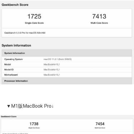
▼M1版MacBook Pro↓