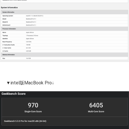
▼intel版MacBook Pro↓