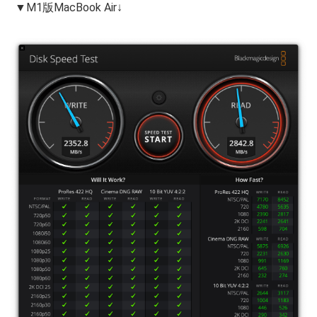
▼M1版MacBook Air↓