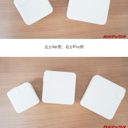
左がAir用、右がPro用