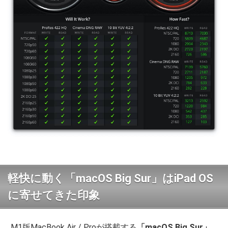
軽快に動く「macOS Big Sur」はiPad OS
に寄せてきた印象
M1版MacBook Air / Proが搭載する
「macOS Big Sur」