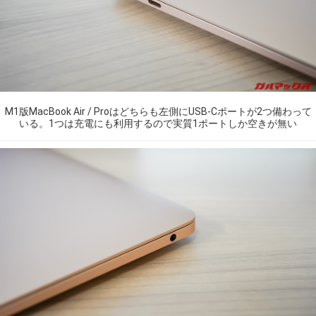
M1版MacBook Air / Proはどちらも左側にUSB-Cポートが2つ備わって
いる。1つは充電にも利用するので実質1ポートしか空きが無い