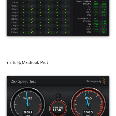
▼intel版MacBook Pro↓