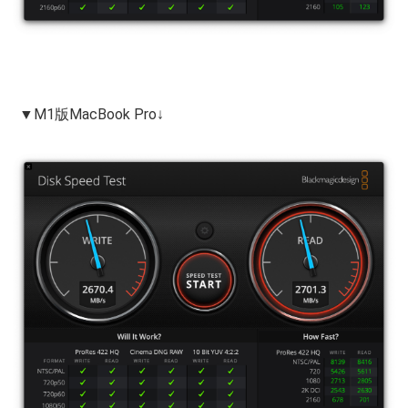
▼M1版MacBook Pro↓