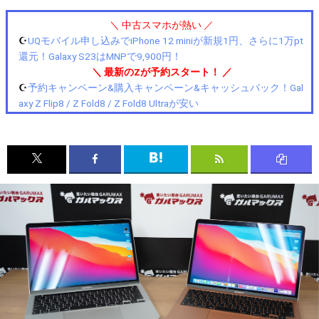
＼ 中古スマホが熱い ／
☪️
UQモバイル申し込みでiPhone 12 miniが新規1円、さらに1万pt
還元！Galaxy S23はMNPで9,900円！
＼ 最新のZが予約スタート！ ／
☪️
予約キャンペーン&購入キャンペーン&キャッシュバック！Gal
axy Z Flip8 / Z Fold8 / Z Fold8 Ultraが安い