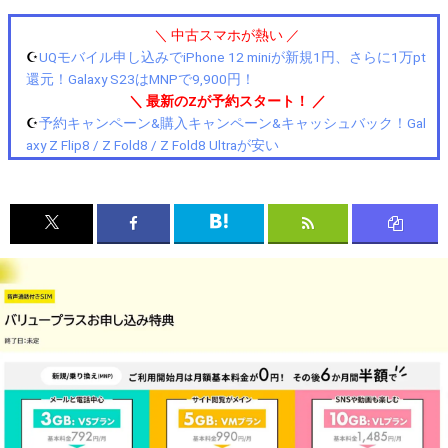
＼ 中古スマホが熱い ／
☪️
UQモバイル申し込みでiPhone 12 miniが新規1円、さらに1万pt
還元！Galaxy S23はMNPで9,900円！
＼ 最新のZが予約スタート！ ／
☪️
予約キャンペーン&購入キャンペーン&キャッシュバック！Gal
axy Z Flip8 / Z Fold8 / Z Fold8 Ultraが安い