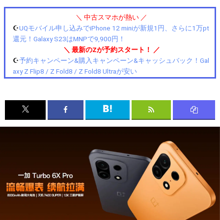
＼ 中古スマホが熱い ／
☪️
UQモバイル申し込みでiPhone 12 miniが新規1円、さらに1万pt
還元！Galaxy S23はMNPで9,900円！
＼ 最新のZが予約スタート！ ／
☪️
予約キャンペーン&購入キャンペーン&キャッシュバック！Gal
axy Z Flip8 / Z Fold8 / Z Fold8 Ultraが安い