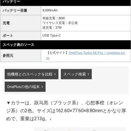
バッテリー
バッテリー容量
8,000mAh
有線充電：80W
充電
ワイヤレス充電：非公表
逆充電：27W
ポート
USB Type-C
スペック表のソース
【公式サイト】
OnePlus Turbo 6X Pro – oneplus.co
参照元
m
他機種とのスペックを比較
スペック検索
OnePlusの他の端末
▼カラーは、跃马黑（ブラック系）、心想事橙（オレン
ジ系）の2色。サイズは162.60×77.60×8.80mmとかなり厚
めで、重量は213g。↓