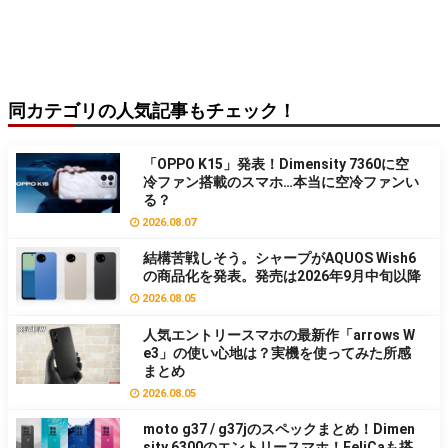
同カテゴリの人気記事もチェック！
「OPPO K15」発表！Dimensity 7360に空
冷ファン搭載のスマホ…本当に空冷ファンい
る？
2026.08.07
結構苦戦しそう。シャープがAQUOS Wish6
の商品化を発表。発売は2026年9月中旬以降
2026.08.05
人気エントリースマホの最新作「arrows W
e3」の使い心地は？実機を使ってみた所感
まとめ
2026.08.05
moto g37 / g37jのスペックまとめ！Dimen
sity 6300のエントリースマホ！FeliCaも搭