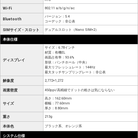
Wi-Fi
802.11 a/b/g/n/ac
バージョン：5.4
Bluetooth
コーデック：非公表
SIMサイズ・スロット
デュアルスロット（Nano SIM×2）
本体仕様
サイズ：6.78インチ
材質：有機EL
画面占有率：93.6%
ディスプレイ
形状：パンチホール（中央）
最大リフレッシュレート：144Hz
最大タッチサンプリングレート：非公表
解像度
2,772×1,272
画素密度
450ppi/高精細でドットの粗さは気にならない
高さ：162.60mm
サイズ
横幅：77.60mm
厚さ：8.80mm
重さ
213g
本体色
ブラック系、オレンジ系
システム仕様