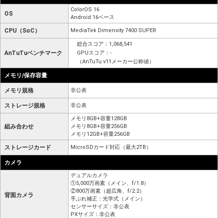
ColorOS 16
OS
Android 16ベース
CPU（SoC）
MediaTek Dimensity 7400 SUPER
総合スコア：1,068,541
AnTuTuベンチマーク
GPUスコア：-
（AnTuTu v11メーカー公称値）
メモリ/保存容量
メモリ規格
非公表
ストレージ規格
非公表
メモリ8GB+容量128GB
組み合わせ
メモリ8GB+容量256GB
メモリ12GB+容量256GB
ストレージカード
MicroSDカード対応（最大2TB）
カメラ
デュアルカメラ
①5,000万画素（メイン、f/1.8）
②800万画素（超広角、f/2.2）
背面カメラ
手ぶれ補正：光学式（メイン）
センサーサイズ：非公表
PXサイズ：非公表