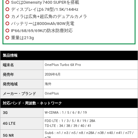
SoCはDimensity 7400 SUPERを搭載
ディスプレイは6.78型/1.5K/144Hz
カメラは広角+超広角のデュアルカメラ
バッテリーは8000mAh/80W充電
IP66/68/69/69Kの防水防塵対応
重量は213g
製品情報
端末名
OnePlus Turbo 6X Pro
発売年
2026年6月
発売地域
海外
メーカー・ブランド
OnePlus
対応バンド・周波数・ネットワーク
3G
W-CDMA：1 / 5 / 6 / 8 / 19
FDD LTE：1 / 3 / 5 / 8 / 19 / 28A
4G LTE
TD-LTE：34 / 38 / 39 / 40 / 41
Sub6：n1 / n3 / n5 / n8 / n28A / n38 / n40 / n41 / n77 /
5G NR
n78