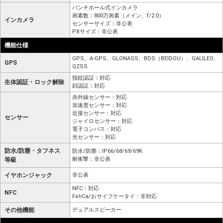
パンチホール式インカメラ
画素数：800万画素（メイン、f/2.0）
インカメラ
センサーサイズ：非公表
PXサイズ：非公表
機能仕様
GPS、A-GPS、GLONASS、BDS（BEIDOU）、GALILEO、
GPS
QZSS
指紋認証：対応
生体認証・ロック解除
顔認証：対応
赤外線センサー：対応
加速度センサー：対応
近接センサー：対応
センサー
ジャイロセンサー：対応
電子コンパス：対応
光センサー：対応
防水/防塵・タフネス
防水/防塵：IP66/68/69/69K
耐衝撃：非公表
等級
イヤホンジャック
非公表
NFC：対応
NFC
FeliCa/おサイフケータイ：非対応
その他機能
デュアルスピーカー