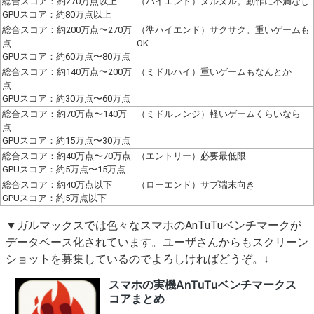
総合スコア：約270万点以上
（ハイエンド）ヌルヌル。動作に不満なし
GPUスコア：約80万点以上
総合スコア：約200万点〜270万
（準ハイエンド）サクサク。重いゲームも
点
OK
GPUスコア：約60万点〜80万点
総合スコア：約140万点〜200万
（ミドルハイ）重いゲームもなんとか
点
GPUスコア：約30万点〜60万点
総合スコア：約70万点〜140万
（ミドルレンジ）軽いゲームくらいなら
点
GPUスコア：約15万点〜30万点
総合スコア：約40万点〜70万点
（エントリー）必要最低限
GPUスコア：約5万点〜15万点
総合スコア：約40万点以下
（ローエンド）サブ端末向き
GPUスコア：約5万点以下
▼ガルマックスでは色々なスマホのAnTuTuベンチマークが
データベース化されています。ユーザさんからもスクリーン
ショットを募集しているのでよろしければどうぞ。↓