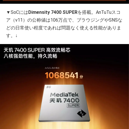
▼SoCには
Dimensity 7400 SUPER
を搭載。AnTuTuスコ
ア（v11）の公称値は106万点で、ブラウジングやSNSな
どの日常使い程度であれば問題なく使える性能がありま
す。↓