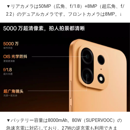
▼リアカメラは50MP（広角、f/1.8）+8MP（超広角、f/
2.2）のデュアルカメラです。フロントカメラは8MP。↓
▼バッテリー容量は8000mAh。80W（SUPERVOOC）の
急速充電に対応しており、27Wの逆充電も利用できま