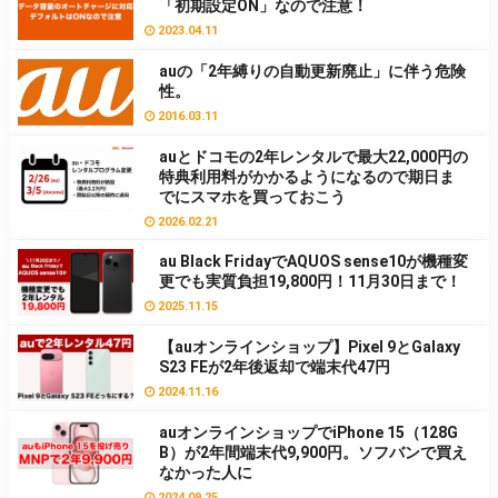
「初期設定ON」なので注意！
2023.04.11
auの「2年縛りの自動更新廃止」に伴う危険
性。
2016.03.11
auとドコモの2年レンタルで最大22,000円の
特典利用料がかかるようになるので期日ま
でにスマホを買っておこう
2026.02.21
au Black FridayでAQUOS sense10が機種変
更でも実質負担19,800円！11月30日まで！
2025.11.15
【auオンラインショップ】Pixel 9とGalaxy
S23 FEが2年後返却で端末代47円
2024.11.16
auオンラインショップでiPhone 15（128G
B）が2年間端末代9,900円。ソフバンで買え
なかった人に
2024.09.25