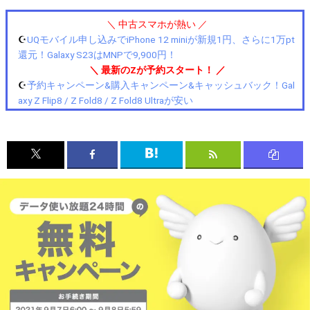
＼ 中古スマホが熱い ／
☪️
UQモバイル申し込みでiPhone 12 miniが新規1円、さらに1万pt
還元！Galaxy S23はMNPで9,900円！
＼ 最新のZが予約スタート！ ／
☪️
予約キャンペーン&購入キャンペーン&キャッシュバック！Gal
axy Z Flip8 / Z Fold8 / Z Fold8 Ultraが安い