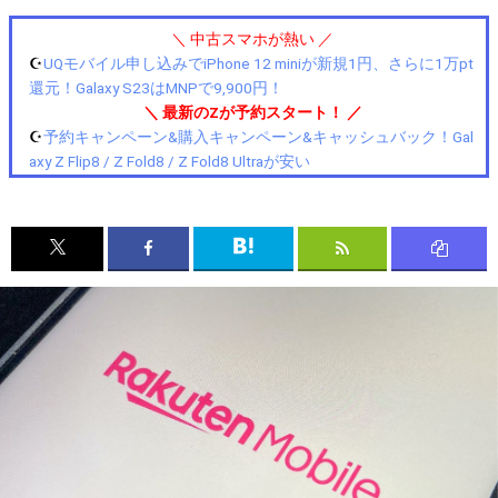
＼ 中古スマホが熱い ／
☪️
UQモバイル申し込みでiPhone 12 miniが新規1円、さらに1万pt
還元！Galaxy S23はMNPで9,900円！
＼ 最新のZが予約スタート！ ／
☪️
予約キャンペーン&購入キャンペーン&キャッシュバック！Gal
axy Z Flip8 / Z Fold8 / Z Fold8 Ultraが安い