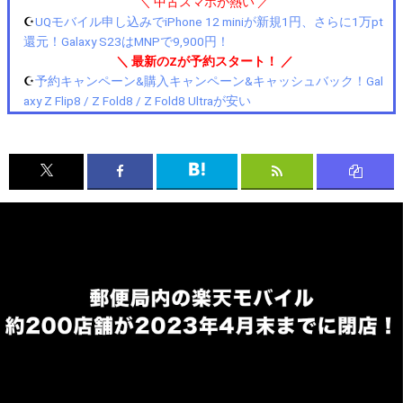
＼ 中古スマホが熱い ／
☪️
UQモバイル申し込みでiPhone 12 miniが新規1円、さらに1万pt
還元！Galaxy S23はMNPで9,900円！
＼ 最新のZが予約スタート！ ／
☪️
予約キャンペーン&購入キャンペーン&キャッシュバック！Gal
axy Z Flip8 / Z Fold8 / Z Fold8 Ultraが安い