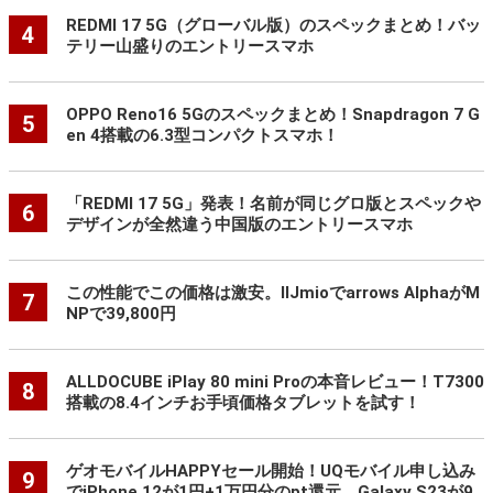
REDMI 17 5G（グローバル版）のスペックまとめ！バッ
4
テリー山盛りのエントリースマホ
OPPO Reno16 5Gのスペックまとめ！Snapdragon 7 G
5
en 4搭載の6.3型コンパクトスマホ！
「REDMI 17 5G」発表！名前が同じグロ版とスペックや
6
デザインが全然違う中国版のエントリースマホ
この性能でこの価格は激安。IIJmioでarrows AlphaがM
7
NPで39,800円
ALLDOCUBE iPlay 80 mini Proの本音レビュー！T7300
8
搭載の8.4インチお手頃価格タブレットを試す！
ゲオモバイルHAPPYセール開始！UQモバイル申し込み
9
でiPhone 12が1円+1万円分のpt還元、Galaxy S23が9,