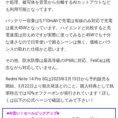
ケ処理、被写体を背景から分離するAIカットアウトなど
も利用可能となってます。
バッテリー容量は5,110mAhで充電は有線のみ対応で充電
は最大45Wとなっています。ハイエンドと比較すると充
電速度は控えめですが実際に使ってみると45Wでも十分
な速さなので日常使いで困るシーンは無く、価格とバラ
ンスの取れた仕様かと思います。
その他、防水防塵は最高等級のIP68に対応、FeliCaは残
念ながら対応していません。
Redmi Note 14 Pro 5Gは2025年3月13日から予約販売を
開始、3月22日より順次発送とのこと。購入特典として執
筆時点では10%オフクーポンが発行されています！詳し
くは以下の公式ページで確認してみて下さい！
■今安い！セールピックアップ■