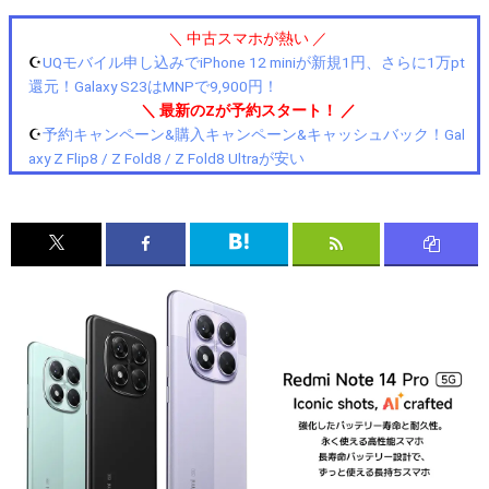
＼ 中古スマホが熱い ／
☪️
UQモバイル申し込みでiPhone 12 miniが新規1円、さらに1万pt
還元！Galaxy S23はMNPで9,900円！
＼ 最新のZが予約スタート！ ／
☪️
予約キャンペーン&購入キャンペーン&キャッシュバック！Gal
axy Z Flip8 / Z Fold8 / Z Fold8 Ultraが安い