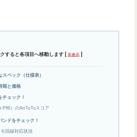
クすると各項目へ移動します
[
]
非表示
の詳細なスペック（仕様表）
発売時期と価格
性能をチェック！
elio P90）のAnTuTuスコア
の対応バンドをチェック！
7のドコモ回線対応状況