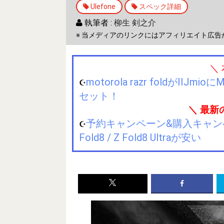
Ulefone
スペック詳細
執筆者 :
柳生 剣之介
※ 当メディアのリンクにはアフィリエイト広告
＼
motorola razr foldが
☪️
セット！
＼ 最新
予約キャンペーン&購入キャンペーン&
☪️
Fold8 / Z Fold8 Ultraが安い