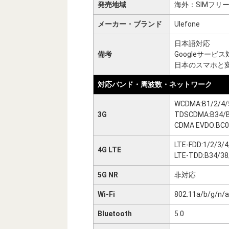
発売地域
海外：SIMフリ
メーカー・ブランド
Ulefone
日本語対応
備考
Googleサービス
日本のスマホと
対応バンド・周波数・ネットワーク
WCDMA:B1/2/4/
3G
TDSCDMA:B34/
CDMA EVDO:BC0
LTE-FDD:1/2/3/
4G LTE
LTE-TDD:B34/38
5G NR
非対応
Wi-Fi
802.11a/b/g/n/
Bluetooth
5.0