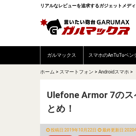
リアルなレビューを追求するガジェットメディ
ガルマックス
スマホのAnTuTuベ
ホーム
>
スマートフォン
>
Androidスマホ
>
Ulefone Armo
とめ！
投稿日:2019年10月22日
最終更新日:2020