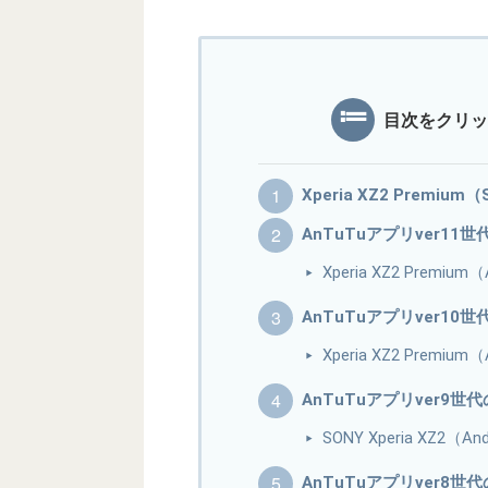
目次をクリッ
Xperia XZ2 Premiu
AnTuTuアプリver11
Xperia XZ2 Prem
AnTuTuアプリver10
Xperia XZ2 Prem
AnTuTuアプリver9世
SONY Xperia XZ2
AnTuTuアプリver8世