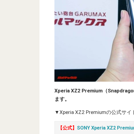
Xperia XZ2 Premium（Sna
ます。
▼Xperia XZ2 Premiumの公
【公式】
SONY Xperia XZ2 Premi