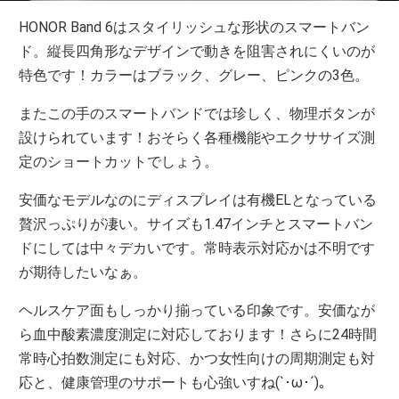
HONOR Band 6はスタイリッシュな形状のスマートバン
ド。縦長四角形なデザインで動きを阻害されにくいのが
特色です！カラーはブラック、グレー、ピンクの3色。
またこの手のスマートバンドでは珍しく、物理ボタンが
設けられています！おそらく各種機能やエクササイズ測
定のショートカットでしょう。
安価なモデルなのにディスプレイは有機ELとなっている
贅沢っぷりが凄い。サイズも1.47インチとスマートバン
ドにしては中々デカいです。常時表示対応かは不明です
が期待したいなぁ。
ヘルスケア面もしっかり揃っている印象です。安価なが
ら血中酸素濃度測定に対応しております！さらに24時間
常時心拍数測定にも対応、かつ女性向けの周期測定も対
応と、健康管理のサポートも心強いすね(`･ω･´)。