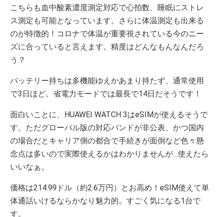
こちらも血中酸素濃度測定対応で心拍数、睡眠にストレ
ス測定も可能となっています。さらに体温測定も出来る
のが特徴的！コロナで体温が重要視されている今のニー
ズに合っていると言えます。精度はどんなもんなんだろ
う？
バッテリー持ちは多機能ゆえかあまり持たず、通常使用
で3日ほど。省電力モードでは最長で14日だそうです！
面白いことに、HUAWEI WATCH 3はeSIMが使えるそうで
す。ただグローバル版の対応バンドが非公表、かつ国内
の場合だとキャリア側の都合で手続きが面倒など色々懸
念点は多いので実際使えるかはわかりませんが…使えたら
いいなぁ。
価格は214.99ドル（約2.6万円）とお高め！eSIM使えて単
体通話いけるならかなり魅力的。すごく気になる1台で
す。