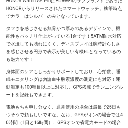
HONOR Watch GS ProはHUAWEIのサブブランドであった
HONORからリリースされたスマートウォッチ。執筆時点
でカラーはシルバーのみとなっています。
タフさを感じさせる無骨かつ厚みのあるデザインで、機
能性もバッチリ仕上がっている1台です！5ATM防水対応
で水没しても壊れにくく、ディスプレイは腕時計らしさ
を感じさせる円形で表示が美しい有機ELとなっているの
も魅力です！
身体面のケアもしっかりサポートしており、心拍数、睡
眠モニタリングは勿論血中酸素濃度の測定にも対応！運
動測定も100種目以上に対応し、GPS搭載でランニングル
ートを記録もできます。
電池もちも申し分なく、通常使用の場合は最長で25日も
つそうで頼もしいですな。なお、GPSがオンの場合では4
0時間（1日と16時間）、GPSオンで省電力モードの場合