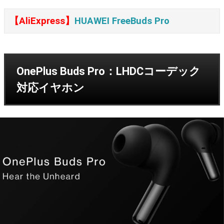
【AliExpress】
HUAWEI FreeBuds Pro
OnePlus Buds Pro：LHDCコーデック
対応イヤホン