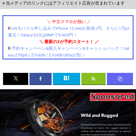
※ 当メディアのリンクにはアフィリエイト広告が含まれています
＼ 中古スマホが熱い ／
☪️
UQモバイル申し込みでiPhone 12 miniが新規1円、さらに1万pt
還元！Galaxy S23はMNPで9,900円！
＼ 最新のZが予約スタート！ ／
☪️
予約キャンペーン&購入キャンペーン&キャッシュバック！Gal
axy Z Flip8 / Z Fold8 / Z Fold8 Ultraが安い