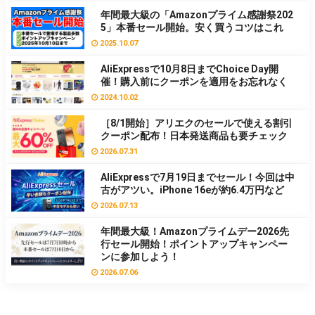
年間最大級の「Amazonプライム感謝祭202
5」本番セール開始。安く買うコツはこれ
2025.10.07
AliExpressで10月8日までChoice Day開
催！購入前にクーポンを適用をお忘れなく
2024.10.02
［8/1開始］アリエクのセールで使える割引
クーポン配布！日本発送商品も要チェック
2026.07.31
AliExpressで7月19日までセール！今回は中
古がアツい。iPhone 16eが約6.4万円など
2026.07.13
年間最大級！Amazonプライムデー2026先
行セール開始！ポイントアップキャンペー
ンに参加しよう！
2026.07.06