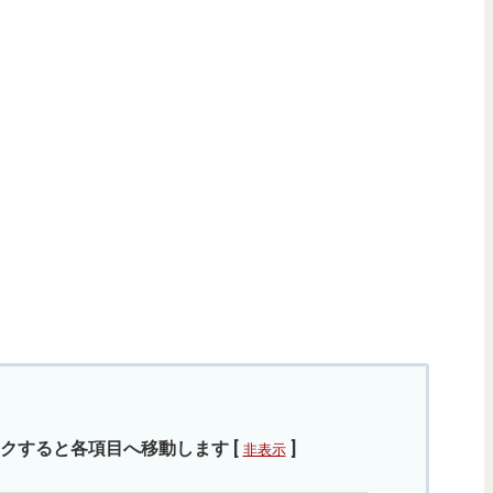
クすると各項目へ移動します
[
]
非表示