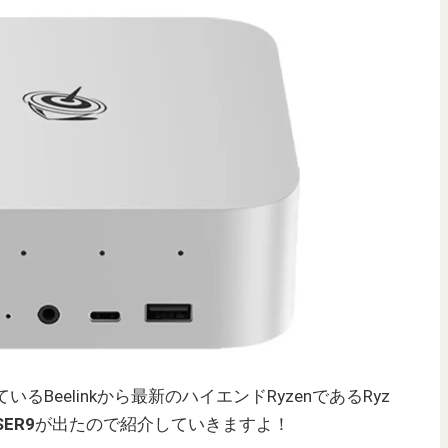
Beelinkから最新のハイエンドRyzenであるRyz
 SER9
が出たので紹介していきますよ！