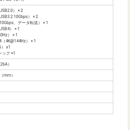
USB2.0） × 2
USB3.2 10Gbps） × 2
C（10Gbps、データ転送） × 1
USB4） × 1
0Hz） × 1
1.4（4K@144Hz） × 1
） x1
ック ×1
.26A）
.7（mm）