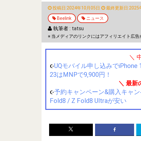
投稿日:2024年10月05日
最終更新日:2025
Beelink
ニュース
執筆者 :
tatsu
※ 当メディアのリンクにはアフィリエイト広告
＼ 
UQモバイル申し込みでiPhone 1
☪️
23はMNPで9,900円！
＼ 最新
予約キャンペーン&購入キャンペーン&
☪️
Fold8 / Z Fold8 Ultraが安い