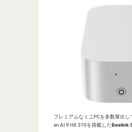
プレミアムなミニPCを多数輩出している
en AI 9 HX 370を搭載した
Beelink