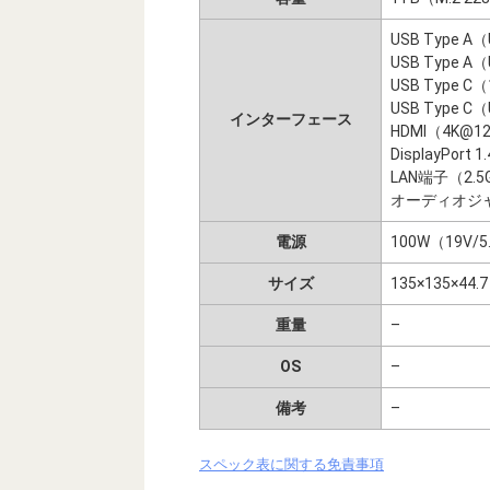
USB Type A（
USB Type A（
USB Type 
USB Type C（
インターフェース
HDMI（4K@12
DisplayPort 
LAN端子（2.5G
オーディオジャ
電源
100W（19V/5
サイズ
135×135×44
重量
–
OS
–
備考
–
スペック表に関する免責事項