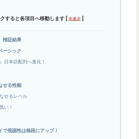
クすると各項目へ移動します
[
]
非表示
、検証結果
ベーシック
』日本語配列へ進化！
なせる性能
なせるレベル
低い！
イで視認性は格段にアップ！