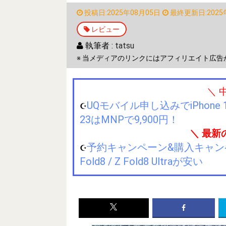
投稿日:2025年08月05日
最終更新日:2025
レビュー
執筆者 :
tatsu
※ 当メディアのリンクにはアフィリエイト広告
＼ 
UQモバイル申し込みでiPhone 1
☪️
23はMNPで9,900円！
＼ 最新
予約キャンペーン&購入キャンペーン&
☪️
Fold8 / Z Fold8 Ultraが安い