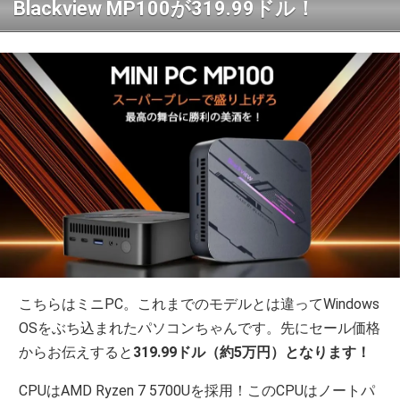
Blackview MP100が319.99ドル！
こちらはミニPC。これまでのモデルとは違ってWindows
OSをぶち込まれたパソコンちゃんです。先にセール価格
からお伝えすると
319.99ドル（約5万円）となります！
CPUはAMD Ryzen 7 5700Uを採用！このCPUはノートパ