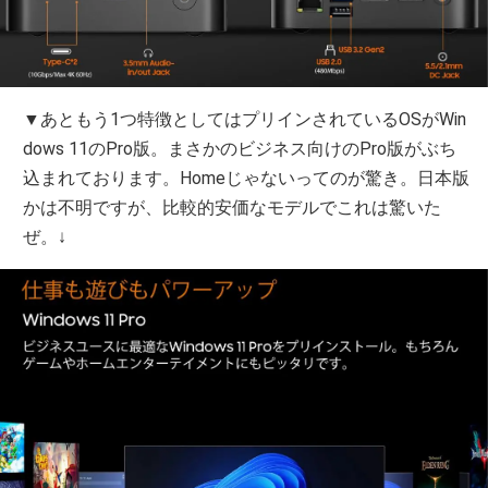
▼あともう1つ特徴としてはプリインされているOSがWin
dows 11のPro版。まさかのビジネス向けのPro版がぶち
込まれております。Homeじゃないってのが驚き。日本版
かは不明ですが、比較的安価なモデルでこれは驚いた
ぜ。↓