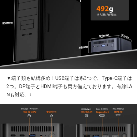
▼端子類も結構多め！USB端子は系3つで、Type-C端子は
2つ。DP端子とHDMI端子も両方備えております。有線LA
Nも対応。↓