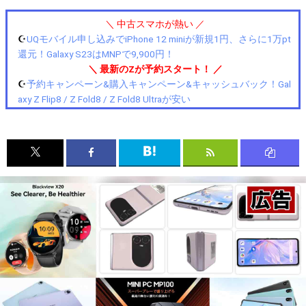
＼ 中古スマホが熱い ／
☪️
UQモバイル申し込みでiPhone 12 miniが新規1円、さらに1万pt
還元！Galaxy S23はMNPで9,900円！
＼ 最新のZが予約スタート！ ／
☪️
予約キャンペーン&購入キャンペーン&キャッシュバック！Gal
axy Z Flip8 / Z Fold8 / Z Fold8 Ultraが安い