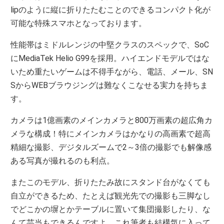
lipのように縦に折りたたむことのできるコンパクト化が
可能な特殊スマホとなっております。
性能帯はミドルレンジの中堅クラスのスペックで、SoC
にMediaTek Helio G99を採用。ハイエンドモデルではな
いため重たいゲームは不得手ながら、電話、メール、SN
SからWEBブラウジングは難なくこなせる実力を持ちま
す。
カメラは1億画素のメインカメラと800万画素の超広角カ
メラな構成！特にメインカメラはかなりの高画素で超高
精細な撮影、デジタルズームで2～3倍の撮影でも解像感
ある写真が撮れるのも利点。
またこのモデル、折りたたみ故にスタンド台がなくても
自立ができるため、たとえば観光先での撮影も三脚なし
でどこかの塀とかテーブルに置いて集団撮影したり、な
んて芸当もできるんですよ。これ筆者も結構気に入って