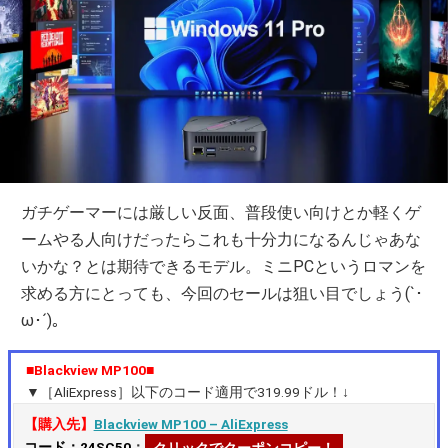
ガチゲーマーには厳しい反面、普段使い向けとか軽くゲ
ームやる人向けだったらこれも十分力になるんじゃあな
いかな？とは期待できるモデル。ミニPCというロマンを
求める方にとっても、今回のセールは狙い目でしょう(`･
ω･´)。
■Blackview MP100■
▼［AliExpress］以下のコード適用で319.99ドル！↓
【購入先】
Blackview MP100 – AliExpress
コード：24SC50
：