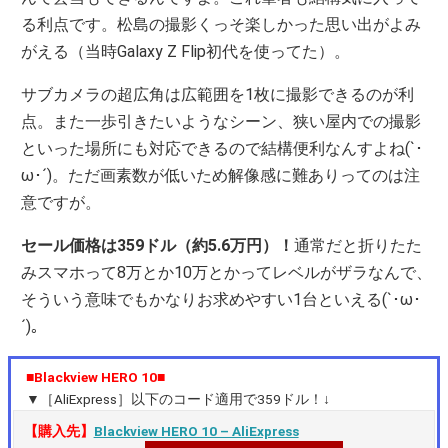
る利点です。松島の撮影くっそ楽しかった思い出がよみ
がえる（当時Galaxy Z Flip初代を使ってた）。
サブカメラの超広角は広範囲を1枚に撮影できるのが利
点。また一歩引きたいようなシーン、狭い屋内での撮影
といった場所にも対応できるので結構便利なんすよね(`･
ω･´)。ただ画素数が低いため解像感に難ありってのは注
意ですが。
セール価格は359ドル（約5.6万円）！
通常だと折りたた
みスマホって8万とか10万とかってレベルがザラなんで、
そういう意味でもかなりお求めやすい1台といえる(`･ω･
´)。
■Blackview HERO 10■
▼［AliExpress］以下のコード適用で359ドル！↓
【購入先】
Blackview HERO 10 – AliExpress