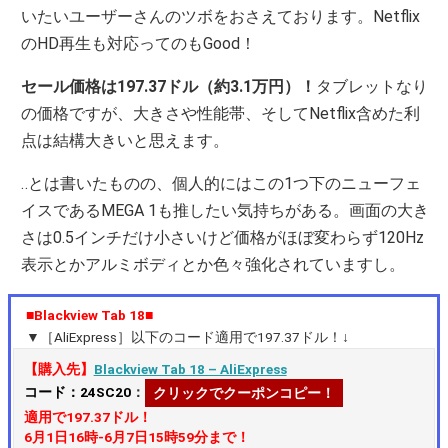
いたいユーザーさんのツボをおさえております。Netflix
のHD再生も対応ってのもGood！
セール価格は197.37ドル（約3.1万円）！
タブレットなり
の価格ですが、大きさや性能帯、そしてNetflix含めた利
点は結構大きいと思えます。
‥とは書いたものの、個人的にはこの1つ下のニューフェ
イスであるMEGA 1も推したい気持ちがある。画面の大き
さは0.5インチだけ小さいけど価格がほぼ変わらず120Hz
表示とかアルミボディとか色々強化されていますし。
■Blackview Tab 18■
▼［AliExpress］以下のコード適用で197.37ドル！↓
【購入先】
Blackview Tab 18 – AliExpress
コード：24SC20
：
クリックでクーポンコピー！
適用で197.37ドル！
6月1日16時-6月7日15時59分まで！