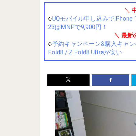
＼ 
UQモバイル申し込みでiPhone 1
☪️
23はMNPで9,900円！
＼ 最新
予約キャンペーン&購入キャンペーン&
☪️
Fold8 / Z Fold8 Ultraが安い