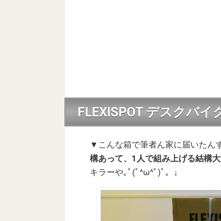
FLEXISPOT デスクバ
▼こんな箱で筆者ん家に届いたん
構あって、1人で組み上げる結構
キラーや｡ﾟ(ﾟ^ω^ﾟ)ﾟ。↓