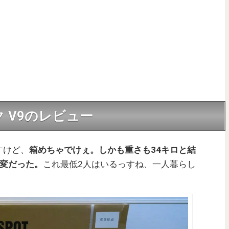
イク V9のレビュー
すけど、
箱めちゃでけぇ。しかも重さも34キロと結
大変だった。
これ最低2人はいるっすね、一人暮らし