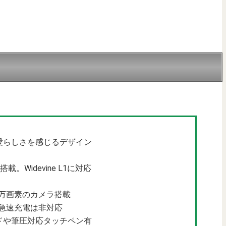
！
愛らしさを感じるデザイン
載。Widevine L1に対応
0万画素のカメラ搭載
載。急速充電は非対応
ドや筆圧対応タッチペン有