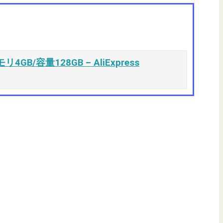
リ4GB/容量128GB – AliExpress