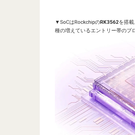
▼SoCはRockchipの
RK3562
を搭載。
種の増えているエントリー帯のプ