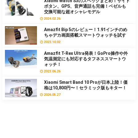
Xiaomi Watch S3のスペックまとめ！サイド
ボタン、GPS、音声通話も完備！ベゼルも
交換可能な超オシャレモデル
2024.02.26
Amazfit Bip 5のレビュー！1.91インチのめ
ちゃデカ画面搭載スマートウォッチを試す
2023.10.02
Amazfit T-Rex Ultra発表！GoPro操作や外
気温測定にも対応するタフネススマートウ
ォッチ！
2023.06.26
Xiaomi Smart Band 10 Proが日本上陸！価
格は10,800円〜！セラミック版もキター！
2026.05.27