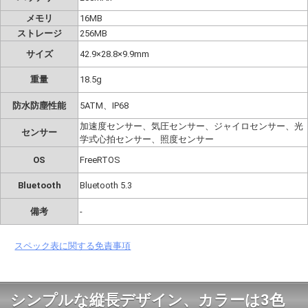
メモリ
16MB
ストレージ
256MB
サイズ
42.9×28.8×9.9mm
重量
18.5g
防水防塵性能
5ATM、IP68
加速度センサー、気圧センサー、ジャイロセンサー、光
センサー
学式心拍センサー、照度センサー
OS
FreeRTOS
Bluetooth
Bluetooth 5.3
備考
‐
スペック表に関する免責事項
シンプルな縦長デザイン、カラーは3色