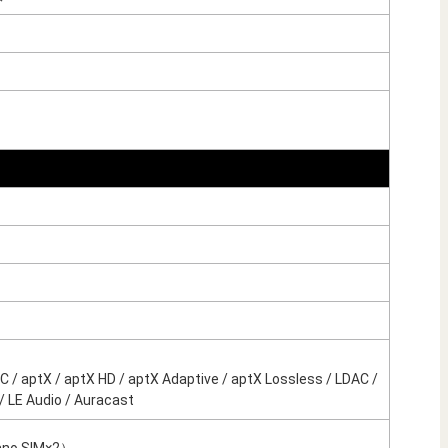
ptX / aptX HD / aptX Adaptive / aptX Lossless / LDAC /
/ LE Audio / Auracast
 SIM×2）