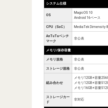
システム仕様
MagicOS 10
OS
Android 16ベース
CPU（SoC）
MediaTek Dimensity 8
AnTuTuベンチ
非公表
マーク
メモリ/保存容量
メモリ規格
非公表
ストレージ規格
非公表
メモリ12GB+容量256
組み合わせ
メモリ12GB+容量512
メモリ16GB+容量512
ストレージカー
非対応
ド