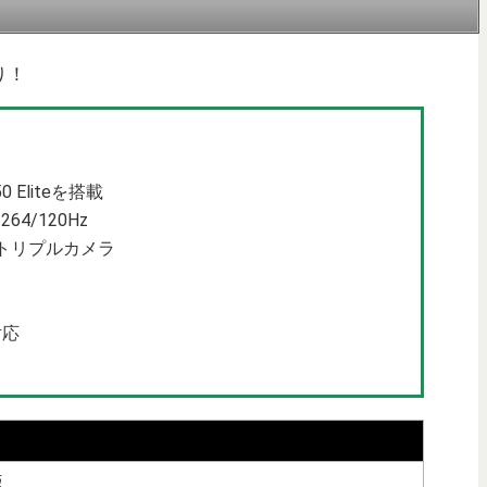
り！
50 Eliteを搭載
64/120Hz
トリプルカメラ
対応
版