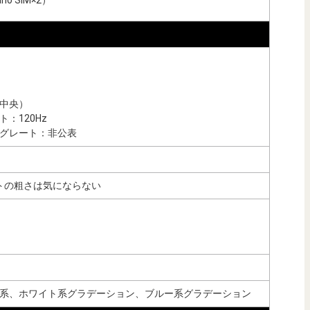
中央）
：120Hz
グレート：非公表
ドットの粗さは気にならない
系、ホワイト系グラデーション、ブルー系グラデーション