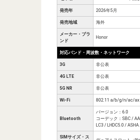
発売年
2026年5月
発売地域
海外
メーカー・ブラ
Honor
ンド
対応バンド・周波数・ネットワーク
3G
非公表
4G LTE
非公表
5G NR
非公表
Wi-Fi
802.11 a/b/g/n/ac/ax
バージョン：6.0
Bluetooth
コーデック：SBC / AAC / a
LC3 / LHDC5.0 / ASHA 
SIMサイズ・ス
デュアルスロット（Nano