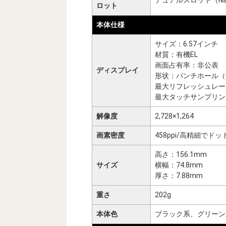
ロット
本体仕様
サイズ：6.57インチ
材質：有機EL
画面占有率：非公表
ディスプレイ
形状：パンチホール（
最大リフレッシュレート
最大タッチサンプリン
解像度
2,728×1,264
画素密度
458ppi/高精細で
高さ：156.1mm
サイズ
横幅：74.8mm
厚さ：7.88mm
重さ
202g
本体色
ブラック系、グリーン